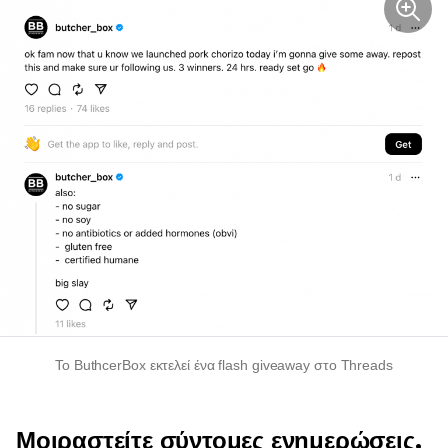
Το ButhcerBox εκτελεί ένα flash giveaway στο Threads
Μοιραστείτε σύντομες ενημερώσεις,