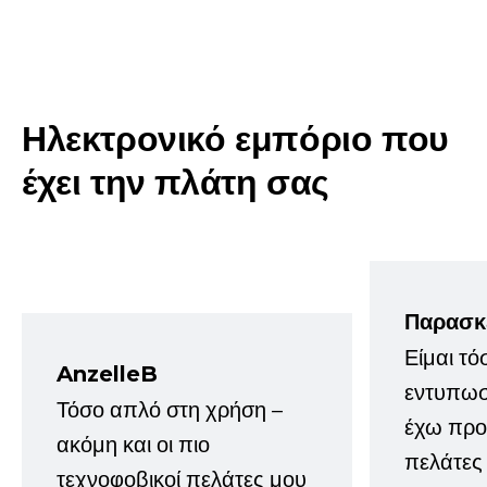
Ηλεκτρονικό εμπόριο που
έχει την πλάτη σας
Παρασκ
Είμαι τό
AnzelleB
εντυπωσ
Τόσο απλό στη χρήση –
έχω προτ
ακόμη και οι πιο
πελάτες
τεχνοφοβικοί πελάτες μου