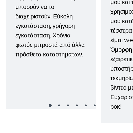
μου και 
μπορούν να το
χρησιμοπ
διαχειριστούν. Εύκολη
μου κατ
εγκατάσταση, γρήγορη
τέσσερα 
εγκατάσταση. Χρόνια
είμαι w
φωτός μπροστά από άλλα
Όμορφη 
πρόσθετα καταστημάτων.
εξαιρετι
υποστήρι
τεκμηρί
βίντεο μ
Ευχαρισ
ροκ!