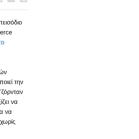
πεισόδιο
erce
το
τών
ποιεί την
Τζόρνταν
ίζει να
α να
 χωρίς