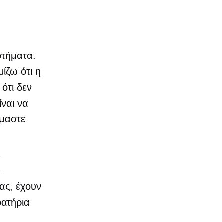
στήματα.
ίζω ότι η
ότι δεν
ίναι να
όμαστε
.
.
ας, έχουν
οατήρια