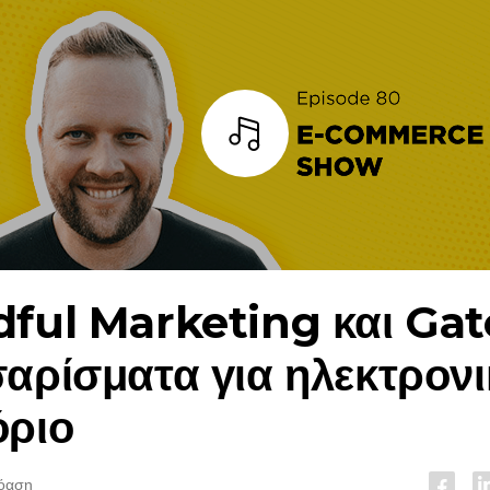
Άκουσε
ful Marketing και Ga
αρίσματα για ηλεκτρονι
όριο
ρόαση