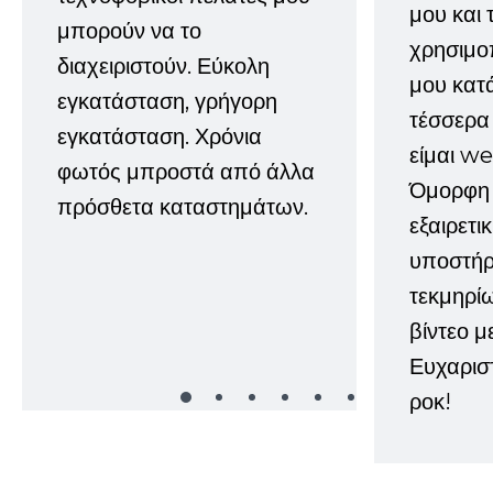
μου και 
μπορούν να το
χρησιμοπ
διαχειριστούν. Εύκολη
μου κατ
εγκατάσταση, γρήγορη
τέσσερα 
εγκατάσταση. Χρόνια
είμαι w
φωτός μπροστά από άλλα
Όμορφη 
πρόσθετα καταστημάτων.
εξαιρετι
υποστήρι
τεκμηρί
βίντεο μ
Ευχαρισ
ροκ!