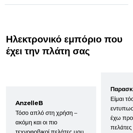
Ηλεκτρονικό εμπόριο που
έχει την πλάτη σας
Παρασκ
Είμαι τό
AnzelleB
εντυπωσ
Τόσο απλό στη χρήση –
έχω προτ
ακόμη και οι πιο
πελάτες
τεχνοφοβικοί πελάτες μου