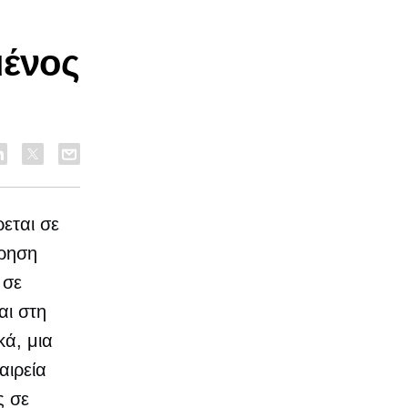
η
μένος
εται σε
ίρηση
 σε
αι στη
κά, μια
αιρεία
ς σε