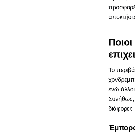
προσφορέ
αποκτήστε
Ποιοι
επιχε
Το περιβά
χονδρεμπό
ενώ άλλοι
Συνήθως, 
διάφορες 
Έμπορο