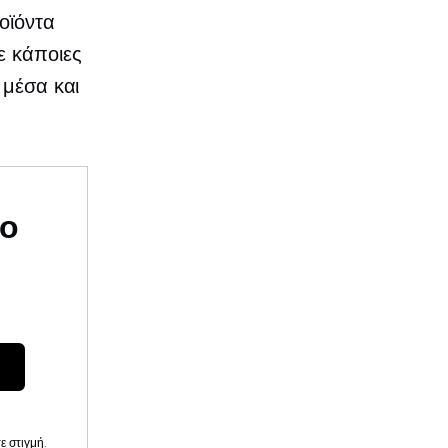
οϊόντα
ε κάποιες
 μέσα και
υο
 στιγμή.