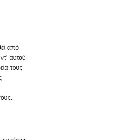
θεί από
αντ' αυτού
εία τους
ς
τους.