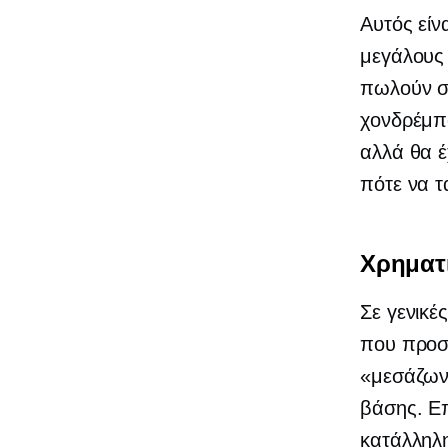
Αυτός είν
μεγάλους 
πωλούν σε
χονδρέμπο
αλλά θα 
πότε να τ
Χρηματ
Σε γενικέ
που προσ
«μεσάζων
βάσης. Επ
κατάλληλ