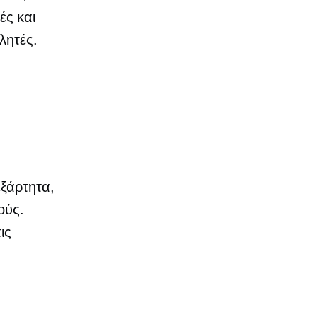
ς και
λητές.
εξάρτητα,
ούς.
ις