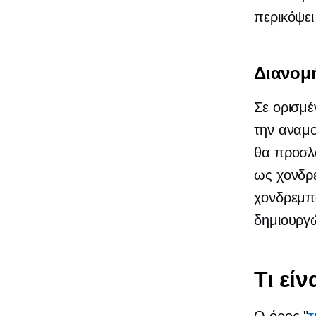
περικόψει
Διανομ
Σε ορισμέ
την αναμο
θα προσλ
ως χονδρέ
χονδρεμπό
δημιουργώ
Τι εί