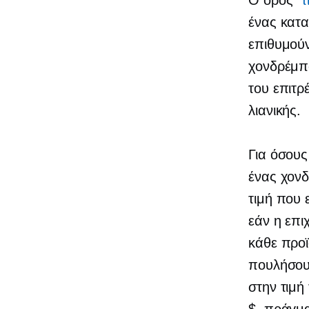
Ο όρος "
τ
ένας κατ
επιθυμούν
χονδρέμπ
του επιτρ
λιανικής.
Για όσους
ένας χονδ
τιμή που 
εάν η επι
κάθε προϊ
πουλήσουν
στην τιμή