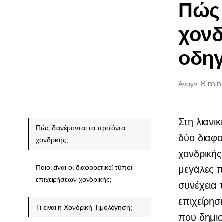
Πώς 
χονδ
οδη
Αναγν. 8 min
Στη λιανι
Πώς διανέμονται τα προϊόντα
δύο διαφ
χονδρικής;
χονδρικής
Ποιοι είναι οι διαφορετικοί τύποι
μεγάλες π
επιχειρήσεων χονδρικής;
συνέχεια 
επιχείρησ
Τι είναι η Χονδρική Τιμολόγηση;
που δημιο