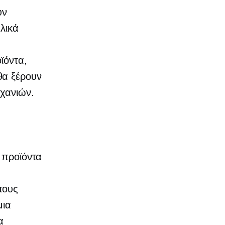
υν
λικά
ϊόντα,
θα ξέρουν
χανιών.
α προϊόντα
τους
μια
α