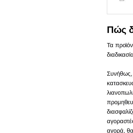
Πώς δ
Τα προϊόν
διαδικασί
Συνήθως,
κατασκευα
λιανοπωλη
προμηθευ
διασφαλίζ
αγοραστές
αγορά, θ