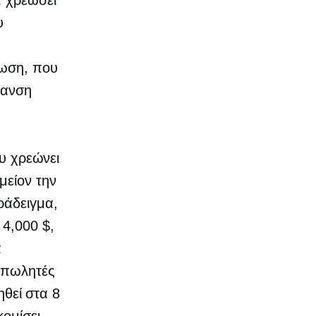
α χρεώσει
υ
τωση, που
μανση
ου χρεώνει
μείον την
ράδειγμα,
 4,000 $,
α
νοπωλητές
ηθεί στα 8