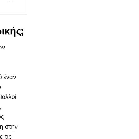
ικής;
ων
ό έναν
ο
Πολλοί
,
υς
η στην
 τις