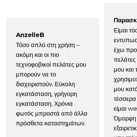
Παρασκ
Είμαι τό
AnzelleB
εντυπωσ
Τόσο απλό στη χρήση –
έχω προτ
ακόμη και οι πιο
πελάτες
τεχνοφοβικοί πελάτες μου
μου και 
μπορούν να το
χρησιμοπ
διαχειριστούν. Εύκολη
μου κατ
εγκατάσταση, γρήγορη
τέσσερα 
εγκατάσταση. Χρόνια
είμαι w
φωτός μπροστά από άλλα
Όμορφη 
πρόσθετα καταστημάτων.
εξαιρετι