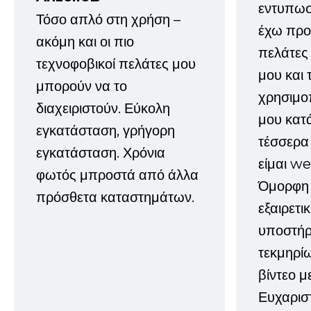
εντυπωσ
Τόσο απλό στη χρήση –
έχω προτ
ακόμη και οι πιο
πελάτες
τεχνοφοβικοί πελάτες μου
μου και 
μπορούν να το
χρησιμοπ
διαχειριστούν. Εύκολη
μου κατ
εγκατάσταση, γρήγορη
τέσσερα 
εγκατάσταση. Χρόνια
είμαι w
φωτός μπροστά από άλλα
Όμορφη 
πρόσθετα καταστημάτων.
εξαιρετι
υποστήρι
τεκμηρί
βίντεο μ
Ευχαρισ