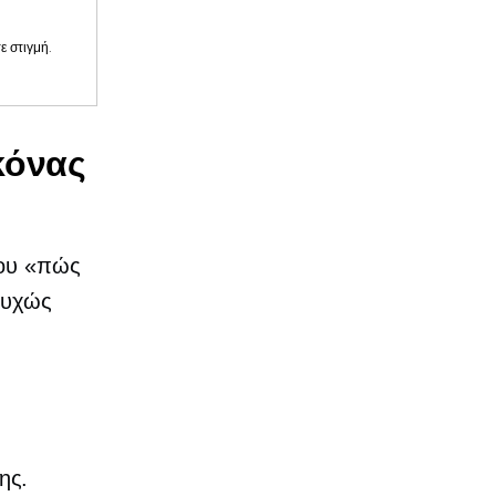
 στιγμή.
κόνας
του «πώς
υτυχώς
ης.