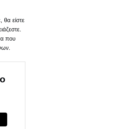
 θα είστε
ιάζεστε.
τα που
νων.
υο