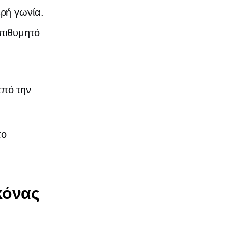
ρή γωνία.
επιθυμητό
από την
πο
κόνας