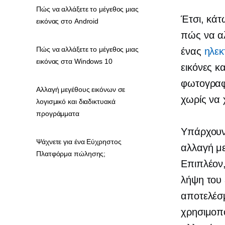
Πώς να αλλάξετε το μέγεθος μιας
Έτσι, κάτ
εικόνας στο Android
πώς να αλ
Πώς να αλλάξετε το μέγεθος μιας
ένας
ηλεκ
εικόνας στα Windows 10
εικόνες κ
φωτογραφί
Αλλαγή μεγέθους εικόνων σε
χωρίς να 
λογισμικό και διαδικτυακά
προγράμματα
Υπάρχουν 
Ψάχνετε για ένα Εύχρηστος
αλλαγή με
Πλατφόρμα πώλησης;
Επιπλέον
λήψη του
αποτελέσ
χρησιμοπ