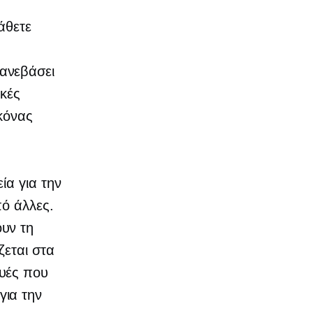
άθετε
ανεβάσει
ικές
ικόνας
ία για την
πό άλλες.
υν τη
εται στα
υές που
για την