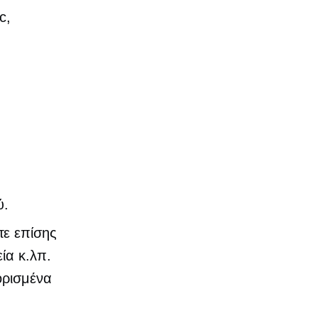
c,
ύ.
τε επίσης
ία κ.λπ.
ορισμένα