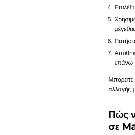
Επιλέξτ
Χρησιμο
μέγεθος
Πατήστε
Αποθηκ
επάνω δ
Μπορείτε 
αλλαγής μ
Πώς ν
σε M