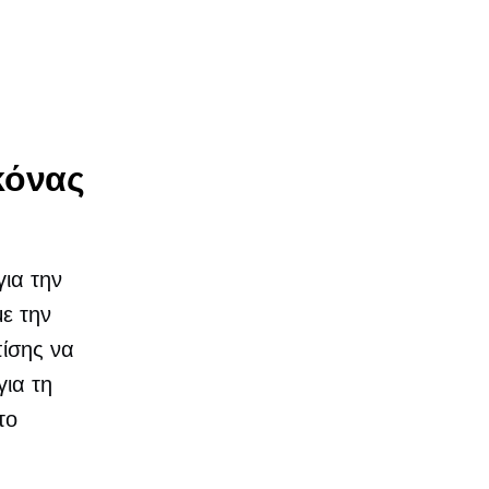
κόνας
ια την
ε την
πίσης να
για τη
το