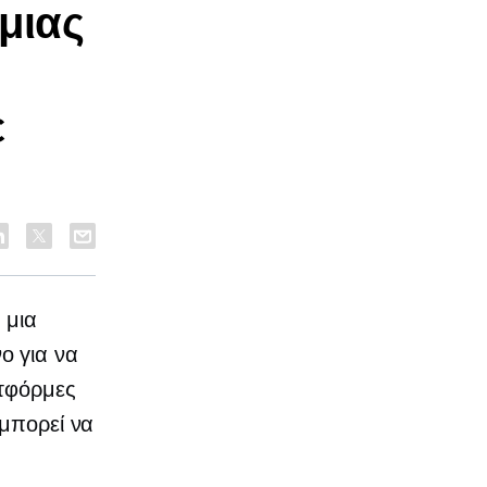
μιας
ε
 μια
ο για να
ατφόρμες
 μπορεί να