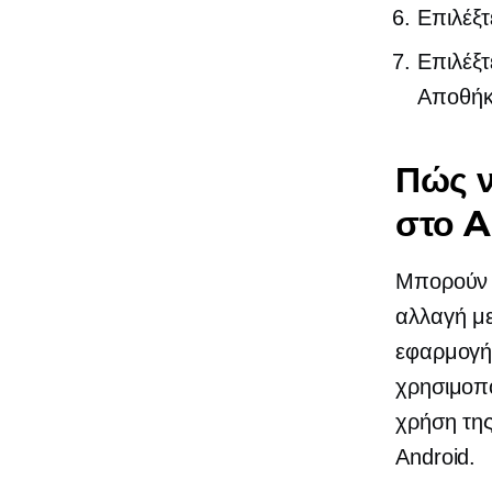
Επιλέξτ
Επιλέξτ
Αποθήκε
Πώς ν
στο 
Μπορούν ν
αλλαγή με
εφαρμογή 
χρησιμοπο
χρήση της
Android.