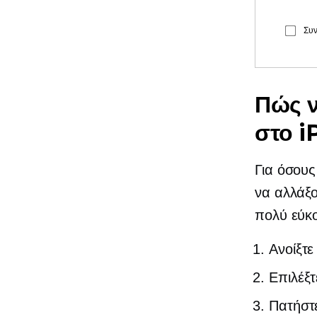
Συν
Πώς ν
στο 
Για όσους
να αλλάξο
πολύ εύκο
Ανοίξτ
Επιλέξτ
Πατήστε