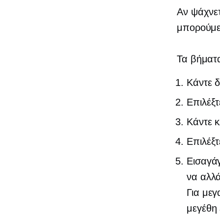
Αν ψάχνετ
μπορούμε
Τα βήματα
Κάντε δ
Επιλέξ
Κάντε κ
Επιλέξ
Εισαγάγ
να αλλά
Για μεγ
μεγέθη 