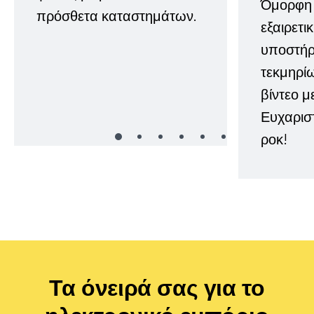
Όμορφη 
πρόσθετα καταστημάτων.
εξαιρετι
υποστήρι
τεκμηρί
βίντεο μ
Ευχαρισ
ροκ!
Τα όνειρά σας για το