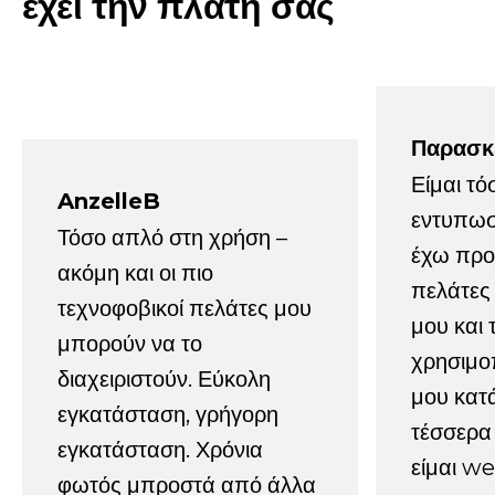
έχει την πλάτη σας
Παρασκ
Είμαι τό
AnzelleB
εντυπωσ
Τόσο απλό στη χρήση –
έχω προτ
ακόμη και οι πιο
πελάτες
τεχνοφοβικοί πελάτες μου
μου και 
μπορούν να το
χρησιμοπ
διαχειριστούν. Εύκολη
μου κατ
εγκατάσταση, γρήγορη
τέσσερα 
εγκατάσταση. Χρόνια
είμαι w
φωτός μπροστά από άλλα