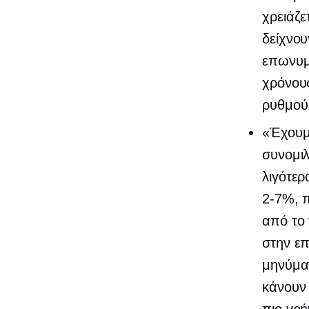
χρειάζε
δείχνου
επωνυμ
χρόνους
ρυθμού
«Έχουμε
συνομι
λιγότε
2-7%,
π
από το 
στην επ
μηνύματ
κάνουν 
πιο γρ