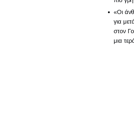
«Οι άνθ
για
μετ
στον Γ
μια τερ