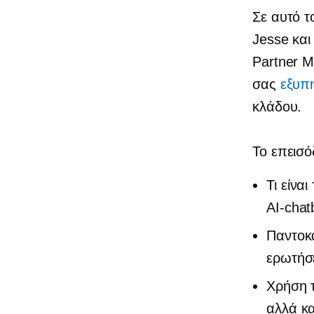
Σε αυτό τ
Jesse και
Partner 
σας
εξυπ
κλάδου.
Το επεισόδ
Τι είνα
AI-chat
Παντοκ
ερωτήσ
Χρήση τ
αλλά κα