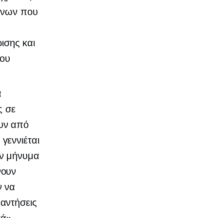
μένων που
ισης και
του
α
ς σε
υν από
γεννιέται
υν μήνυμα
νουν
ν να
αντήσεις
ά».