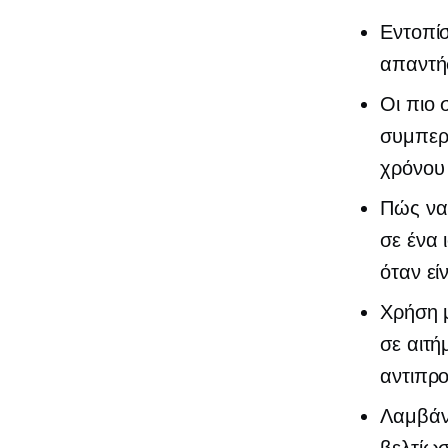
Εντοπίσ
απαντήσ
Οι πιο 
συμπερ
χρόνου
Πώς να 
σε ένα 
όταν εί
Χρήση 
σε αιτή
αντιπρ
Λαμβάνο
βελτίωσ