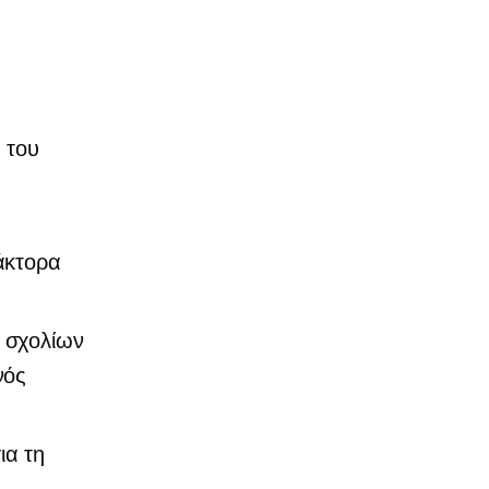
 του
άκτορα
 σχολίων
νός
ια τη