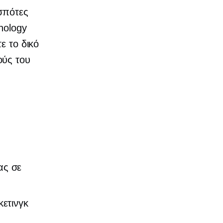
σπότες
nology
τε το δικό
ούς του
ας σε
ετινγκ