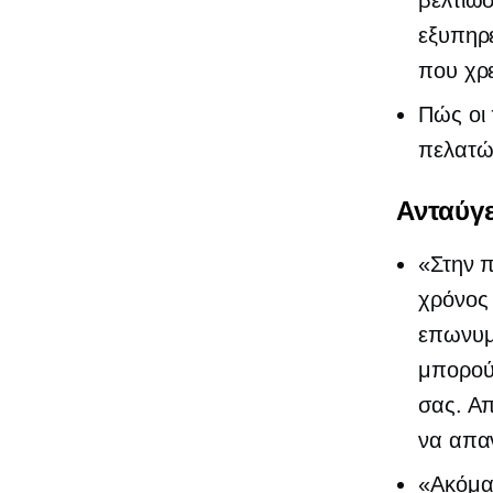
εξυπηρ
που χρε
Πώς οι 
πελατώ
Ανταύγε
«Στην π
χρόνος 
επωνυμί
μπορούσ
σας. Α
να απαν
«Ακόμα 