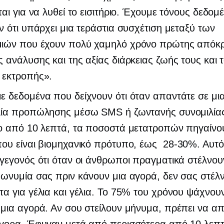
ται για να λυθεί το εισιτήριο. Έχουμε τόνους δεδο
ν ότι υπάρχει μια τεράστια συσχέτιση μεταξύ των
ιών που έχουν πολύ χαμηλό χρόνο πρώτης απόκρ
 ανάλυσης και της αξίας διάρκειας ζωής τους και 
 εκτροπής».
 δεδομένα που δείχνουν ότι όταν απαντάτε σε μι
λία προπώλησης μέσω SMS ή ζωντανής συνομιλία
ρο από 10 λεπτά, τα ποσοστά μετατροπών πηγαίνο
ου είναι βιομηχανικό πρότυπο, έως
28-30%.
Αυτό 
γεγονός ότι όταν οι άνθρωποι πραγματικά στέλνο
ωνυμία σας πριν κάνουν μια αγορά, δεν σας στέλ
α για γέλια και γέλια. Το 75% του χρόνου ψάχνου
μια αγορά. Αν σου στείλουν μήνυμα, πρέπει να απ
ήγορα. Έφυγαν μετά από περισσότερα από 10 λεπτ