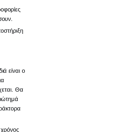
ροφορίες
σουν.
ποστήριξη
ιά είναι ο
ια
χεται. Θα
ερώτημά
πράκτορα
 χρόνος