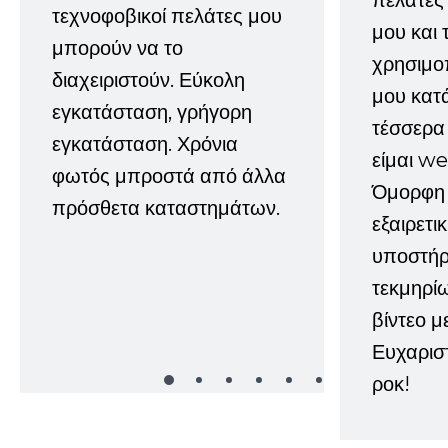
πελάτες
τεχνοφοβικοί πελάτες μου
μου και 
μπορούν να το
χρησιμοπ
διαχειριστούν. Εύκολη
μου κατ
εγκατάσταση, γρήγορη
τέσσερα 
εγκατάσταση. Χρόνια
είμαι w
φωτός μπροστά από άλλα
Όμορφη 
πρόσθετα καταστημάτων.
εξαιρετι
υποστήρι
τεκμηρί
βίντεο μ
Ευχαρισ
ροκ!