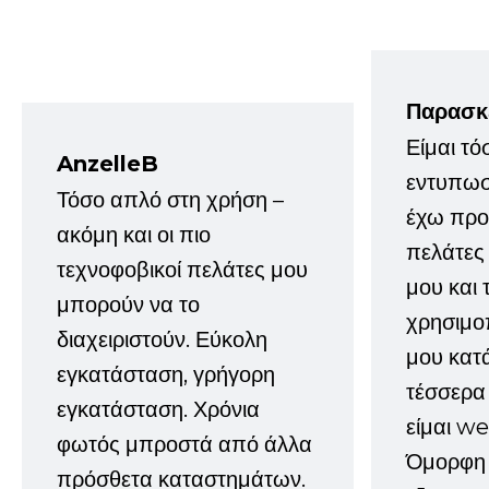
Παρασκ
Είμαι τό
AnzelleB
εντυπωσ
Τόσο απλό στη χρήση –
έχω προτ
ακόμη και οι πιο
πελάτες
τεχνοφοβικοί πελάτες μου
μου και 
μπορούν να το
χρησιμοπ
διαχειριστούν. Εύκολη
μου κατ
εγκατάσταση, γρήγορη
τέσσερα 
εγκατάσταση. Χρόνια
είμαι w
φωτός μπροστά από άλλα
Όμορφη 
πρόσθετα καταστημάτων.