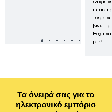
εξαιρετι
υποστήρι
τεκμηρί
βίντεο μ
Ευχαρισ
ροκ!
Τα όνειρά σας για το
ηλεκτρονικό εμπόριο