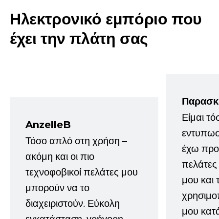
Ηλεκτρονικό εμπόριο που
έχει την πλάτη σας
Παρασκ
Είμαι τό
AnzelleB
εντυπωσ
Τόσο απλό στη χρήση –
έχω προτ
ακόμη και οι πιο
πελάτες
τεχνοφοβικοί πελάτες μου
μου και 
μπορούν να το
χρησιμοπ
διαχειριστούν. Εύκολη
μου κατ
εγκατάσταση, γρήγορη