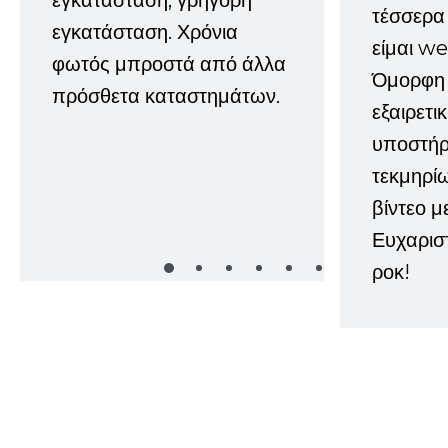
τέσσερα 
εγκατάσταση. Χρόνια
είμαι w
φωτός μπροστά από άλλα
Όμορφη 
πρόσθετα καταστημάτων.
εξαιρετι
υποστήρι
τεκμηρί
βίντεο μ
Ευχαρισ
ροκ!