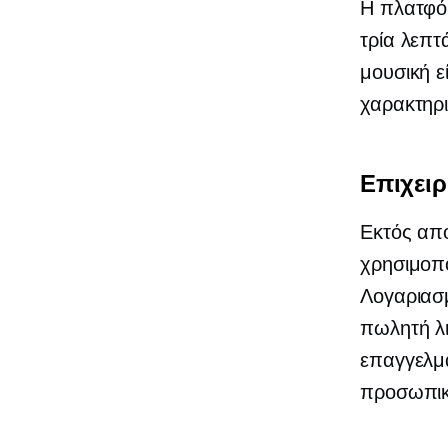
Η πλατφό
τρία λεπτ
μουσική ε
χαρακτηρι
Επιχειρ
Εκτός απ
χρησιμοπο
Λογαριασ
πωλητή λι
επαγγελμα
προσωπικ