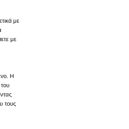
ετικά με
α
ετε με
ενο. Η
 του
οντας
υ τους