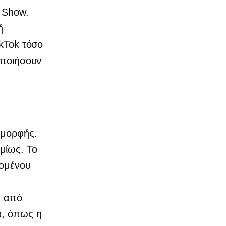
e Show.
ή
ikTok τόσο
οποιήσουν
 μορφής.
μίως. Το
χομένου
, από
α, όπως η