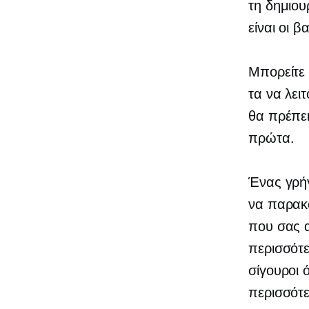
τη δημιου
είναι οι β
Μπορείτε 
τα να λει
θα πρέπει
πρώτα.
Ένας γρήγ
να παρακο
που σας α
περισσότε
σίγουροι 
περισσότε