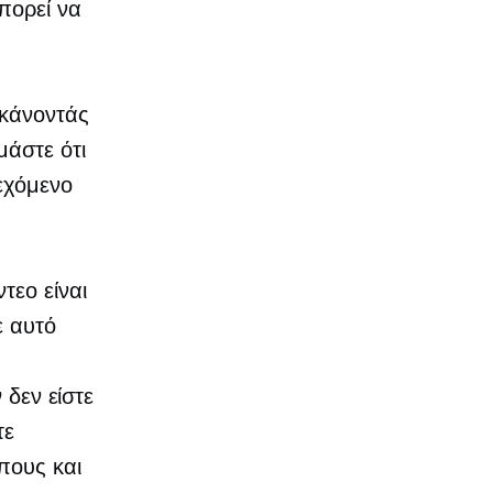
πορεί να
 κάνοντάς
μάστε ότι
εχόμενο
τεο είναι
ε αυτό
 δεν είστε
τε
πους και