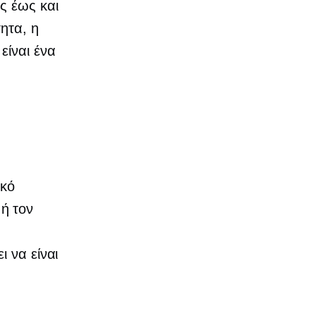
ας έως και
ητα, η
είναι ένα
ικό
ή τον
ι
 να είναι