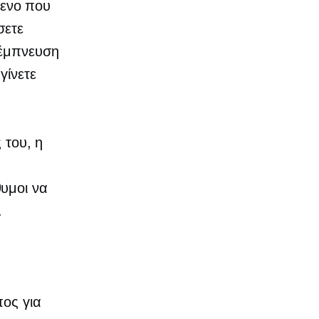
μενο που
σετε
 έμπνευση
γίνετε
 του, η
υμοι να
.
πος για