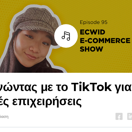
Άκουσε
νώντας με το TikTok για
ές επιχειρήσεις
όαση