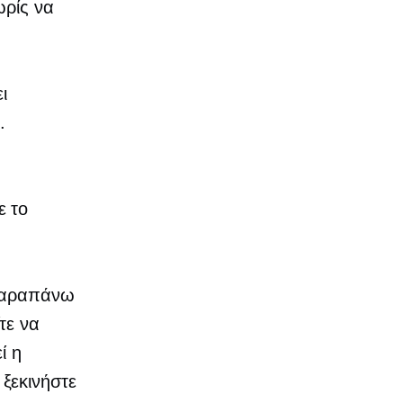
ωρίς να
ι
.
ε το
 παραπάνω
τε να
ί η
ξεκινήστε