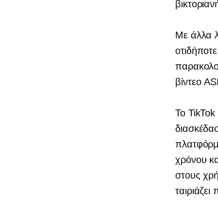
βικτοριαν
Με άλλα λ
οτιδήποτε
παρακολου
βίντεο A
Το TikTok
διασκέδα
πλατφόρμα
χρόνου κα
στους χρή
ταιριάζει