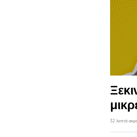
Ξεκι
μικρ
32 λεπτά ακρ