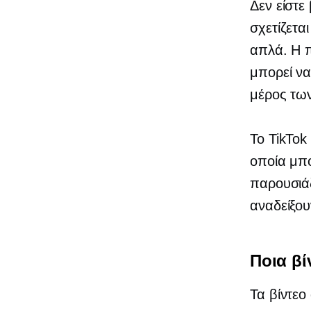
Δεν είστε
σχετίζετα
απλά. Η π
μπορεί να
μέρος τω
Το TikTok
οποία μπο
παρουσιάζ
αναδείξο
Ποια βί
Τα βίντεο