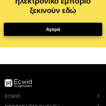
ηλεκτρονικό εμπόριο
ξεκινούν εδώ
Αγορά
ECWID
Ecwid.com