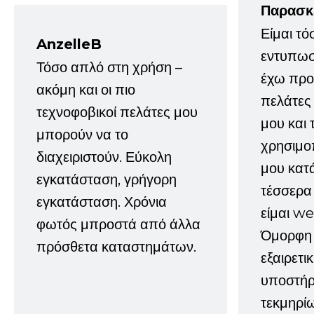
Παρασκ
Είμαι τό
AnzelleB
εντυπωσ
Τόσο απλό στη χρήση –
έχω προτ
ακόμη και οι πιο
πελάτες
τεχνοφοβικοί πελάτες μου
μου και 
μπορούν να το
χρησιμοπ
διαχειριστούν. Εύκολη
μου κατ
εγκατάσταση, γρήγορη
τέσσερα 
εγκατάσταση. Χρόνια
είμαι w
φωτός μπροστά από άλλα
Όμορφη 
πρόσθετα καταστημάτων.
εξαιρετι
υποστήρι
τεκμηρί