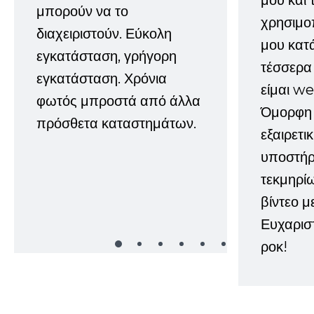
μου και 
μπορούν να το
χρησιμοπ
διαχειριστούν. Εύκολη
μου κατ
εγκατάσταση, γρήγορη
τέσσερα 
εγκατάσταση. Χρόνια
είμαι w
φωτός μπροστά από άλλα
Όμορφη 
πρόσθετα καταστημάτων.
εξαιρετι
υποστήρι
τεκμηρί
βίντεο μ
Ευχαρισ
ροκ!