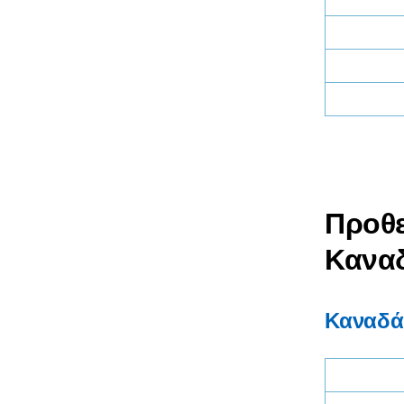
Προθε
Κανα
Καναδά