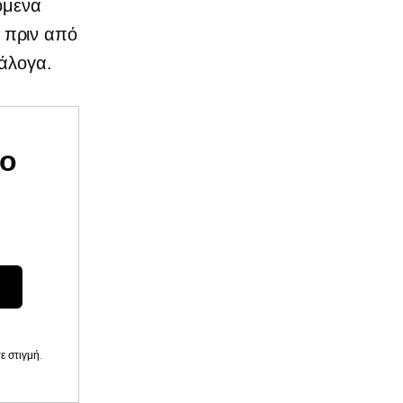
όμενα
 πριν από
νάλογα.
υο
 στιγμή.