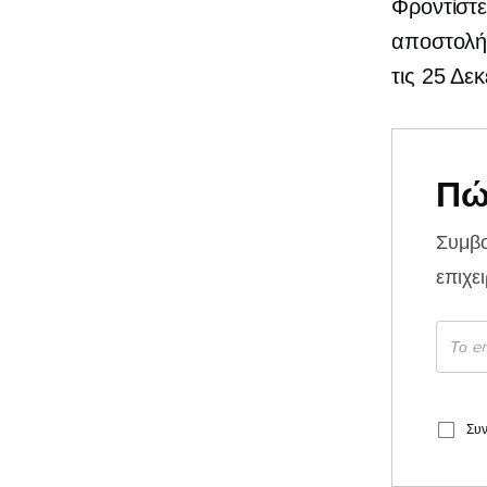
Φροντίστε
αποστολή
τις 25 Δε
Πώ
Συμβ
επιχε
Συν