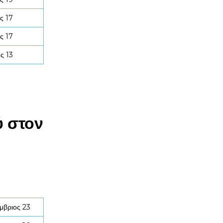
ς 17
ς 17
ς 13
ύ στον
μβριος 23