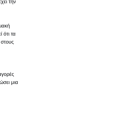
χει την
λιακή
 ότι τα
 στους
 αγορές
ώσει μια