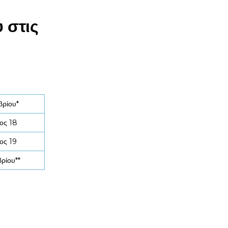
 στις
βρίου*
ος 18
ος 19
ρίου**