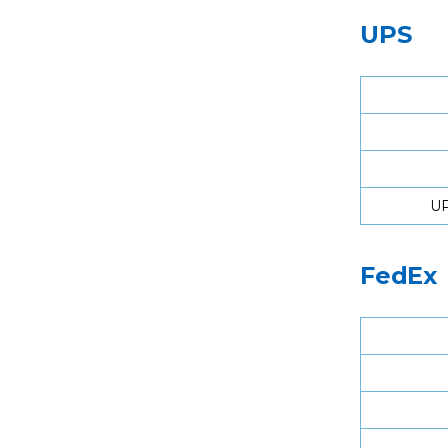
UPS
UP
FedEx