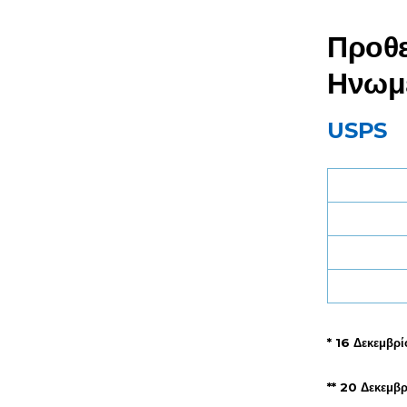
Προθε
Ηνωμέ
USPS
* 16 Δεκεμβρί
** 20 Δεκεμβ