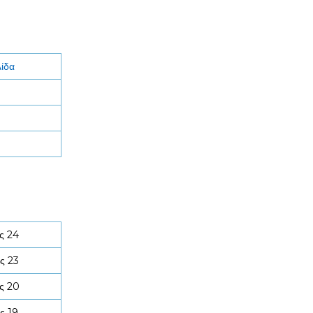
λίδα
ς 24
ς 23
ς 20
ς 19