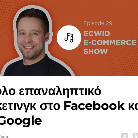
Άκουσε
λο επαναληπτικό
ετινγκ στο Facebook κ
 Google
ρόαση