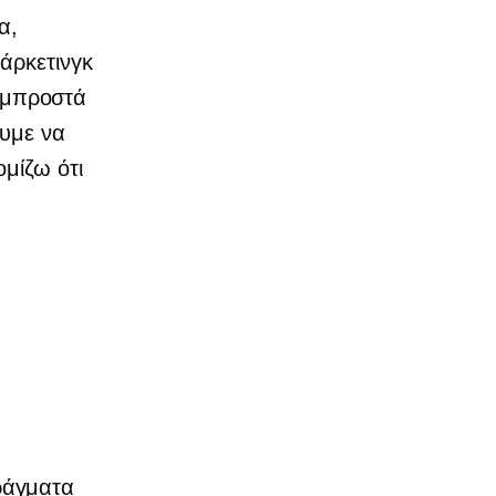
α,
άρκετινγκ
ν μπροστά
ουμε να
ομίζω ότι
ράγματα