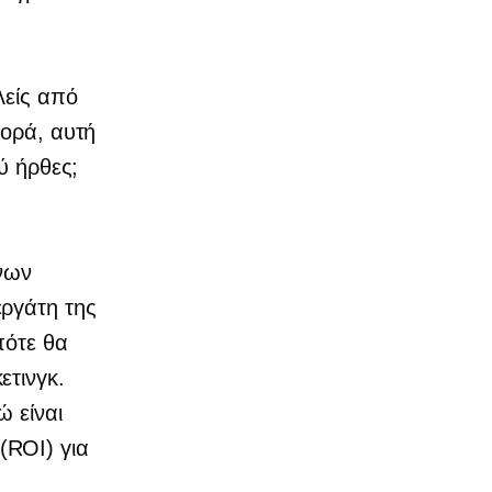
λείς από
φορά, αυτή
ύ ήρθες;
ύνων
ργάτη της
πότε θα
ετινγκ.
ώ είναι
(ROI) για