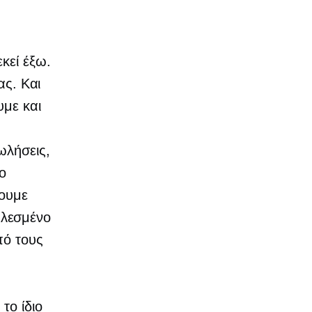
κεί έξω.
ας. Και
υμε και
ωλήσεις,
ο
λουμε
αλεσμένο
πό τους
το ίδιο