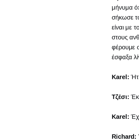
μήνυμα όπ
σήκωσε το
είναι με 
στους ανθ
φέρουμε σ
έσφαξα λί
Karel:
Ήτ
Τζέσι:
Έκα
Karel:
Έχω
Richard: