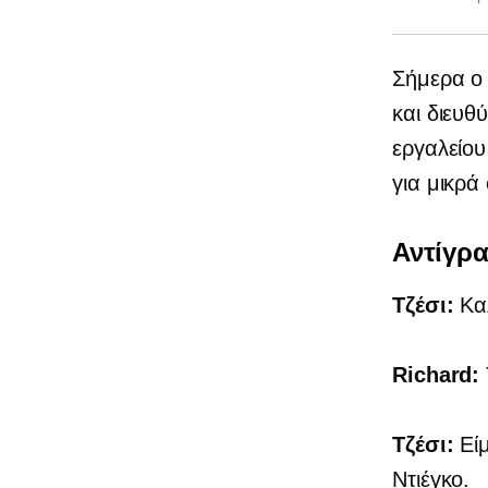
Σήμερα ο 
και διευθ
εργαλείου
για μικρά
Αντίγρ
Τζέσι:
Καλ
Richard:
Τζέσι:
Είμ
Ντιέγκο.