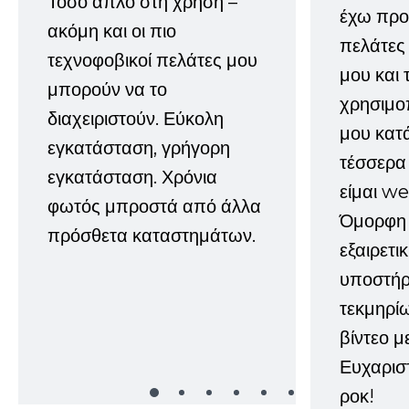
Τόσο απλό στη χρήση –
έχω προτ
ακόμη και οι πιο
πελάτες
τεχνοφοβικοί πελάτες μου
μου και 
μπορούν να το
χρησιμοπ
διαχειριστούν. Εύκολη
μου κατ
εγκατάσταση, γρήγορη
τέσσερα 
εγκατάσταση. Χρόνια
είμαι w
φωτός μπροστά από άλλα
Όμορφη 
πρόσθετα καταστημάτων.
εξαιρετι
υποστήρι
τεκμηρί
βίντεο μ
Ευχαρισ
ροκ!