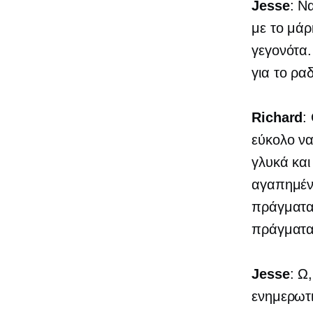
Jesse
: Ν
με το μάρκ
γεγονότα.
για το ρα
Richard
:
εύκολο να
γλυκά και
αγαπημένο
πράγματα
πράγματα
Jesse
: Ω
ενημερωτι