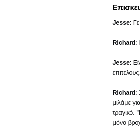
Επισκε
Jesse
: Γ
Richard
:
Jesse
: Ε
επιτέλους
Richard
:
μιλάμε γι
τραγικό. 
μόνο βροχ