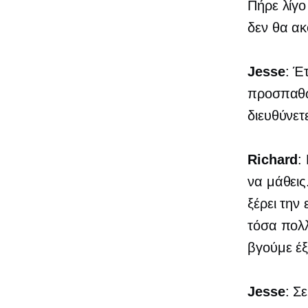
Πήρε λίγο
δεν θα ακ
Jesse
: Έ
προσπαθών
διευθύνετ
Richard
:
να μάθεις
ξέρει την
τόσα πολ
βγούμε έξ
Jesse
: Σ