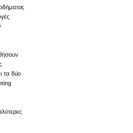
σοδήματος
ογές
ν
υθήσουν
ς
ι τα δύο
eting
αλύτερες