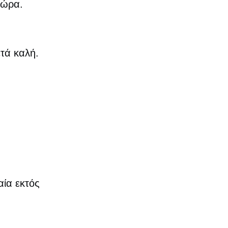
 ώρα.
ετά καλή.
αία εκτός