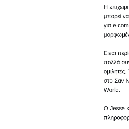
Η επιχειρ
μπορεί να
για
e-com
μορφωμένο
Είναι περ
πολλά συ
ομιλητές.
στο Σαν Ν
World.
Ο Jesse κ
πληροφορί