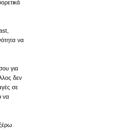
φορετικά
ast,
νότητα να
σου για
λλος δεν
αγές σε
ό να
 ξέρω