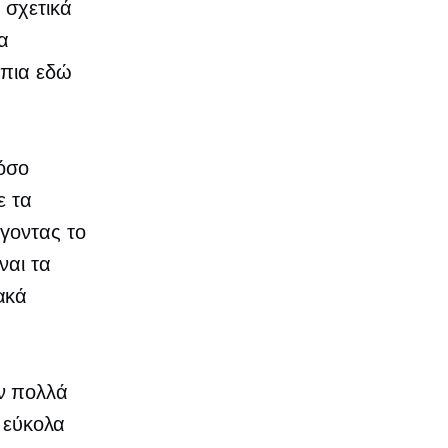
 σχετικά
τα
 πια εδώ
τόσο
ε τα
γοντας το
ναι τα
ακά
ν πολλά
ι εύκολα