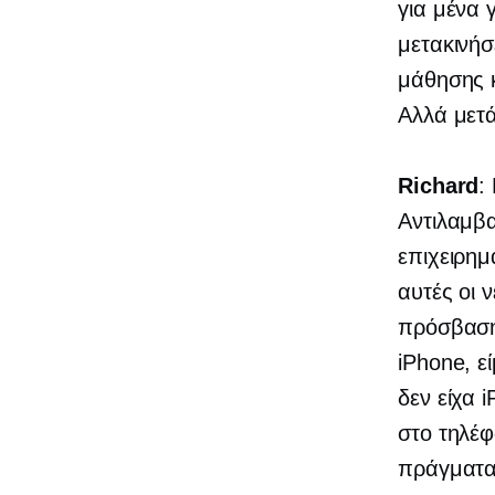
για μένα 
μετακινήσ
μάθησης κ
Αλλά μετά
Richard
:
Αντιλαμβ
επιχειρημ
αυτές οι 
πρόσβαση 
iPhone, ε
δεν είχα 
στο τηλέφ
πράγματα 