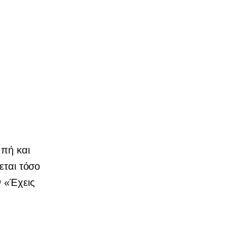
μπή και
εται τόσο
ν «Έχεις