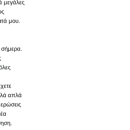
ά μεγάλες
ος
ατά μου.
ε σήμερα.
ς
 όλες
έχετε
αλλά απλά
μερώσεις
νέα
θηση.