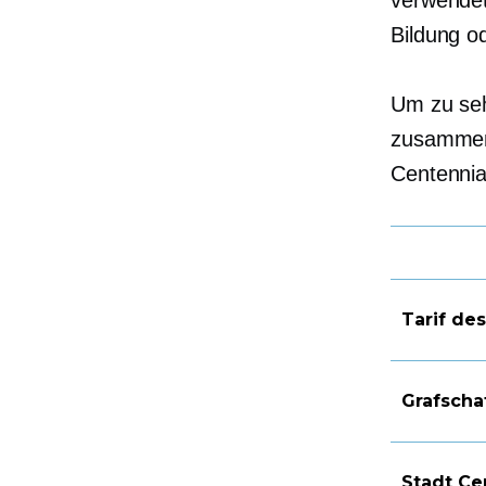
verwendet
Bildung o
Um zu seh
zusammenw
Centennia
Tarif de
Grafscha
Stadt Ce