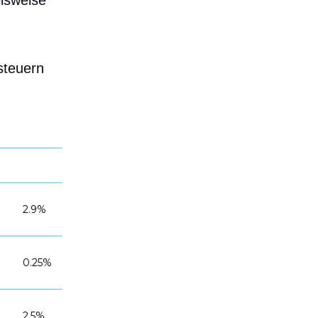
lsweise
steuern
n
2.9%
0.25%
2.5%