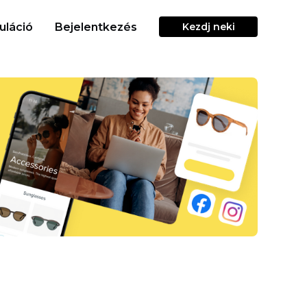
uláció
Bejelentkezés
Kezdj neki