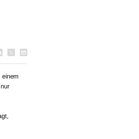
n einem
 nur
agt,