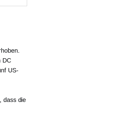
rhoben.
n DC
ünf US-
, dass die