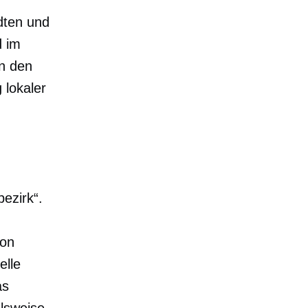
dten und
d im
on den
 lokaler
ezirk“.
von
elle
as