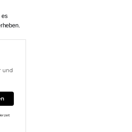
 es
erheben.
r und
en
erzeit