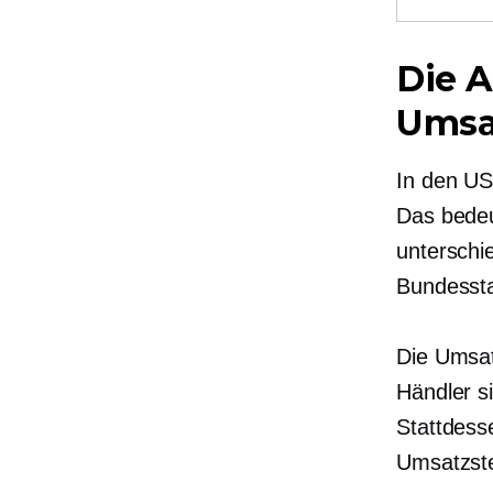
Die 
Umsa
In den US
Das bedeu
unterschi
Bundessta
Die Umsat
Händler si
Stattdess
Umsatzste