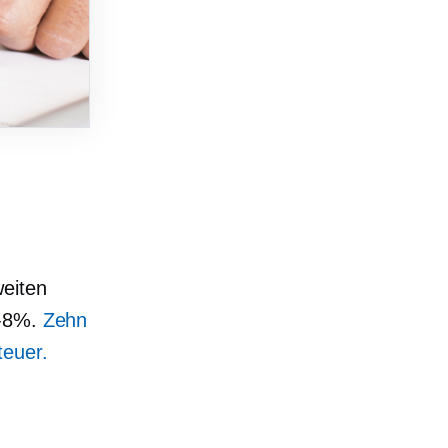
weiten
-8%.
Zehn
teuer.