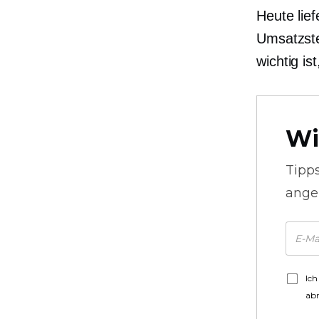
Heute lief
Umsatzste
wichtig is
Wi
Tipp
ange
Ich
ab