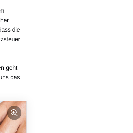
um
aher
dass die
tzsteuer
en geht
 uns das