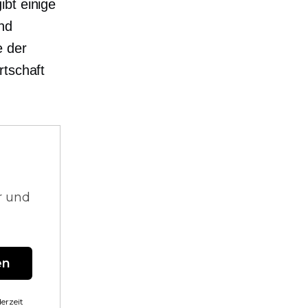
ibt einige
nd
e der
rtschaft
r und
en
erzeit