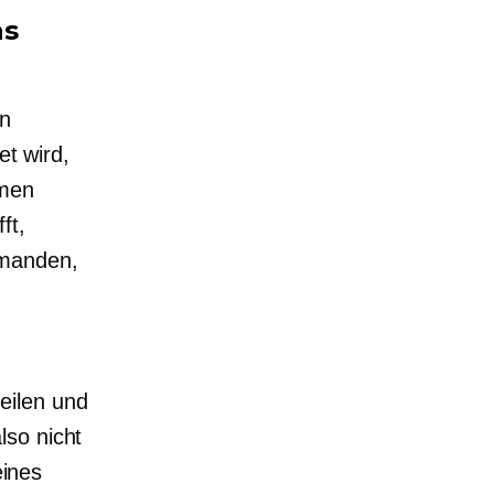
as
en
t wird,
hmen
ft,
emanden,
eilen und
lso nicht
eines