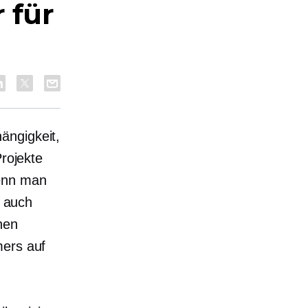
 für
ängigkeit,
Projekte
wenn man
, auch
hen
mers auf