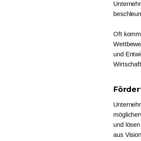
Unternehm
beschleun
Oft kommt
Wettbewer
und Entwic
Wirtschaf
Förder
Unternehm
möglicher
und lösen
aus Visio