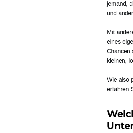
jemand, 
und ander
Mit ander
eines eig
Chancen s
kleinen, 
Wie also 
erfahren S
Welch
Unte