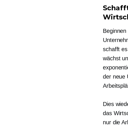
Schaff
Wirts
Beginnen 
Unterneh
schafft e
wächst und
exponenti
der neue
Arbeitspl
Dies wied
das Wirts
nur die Ar