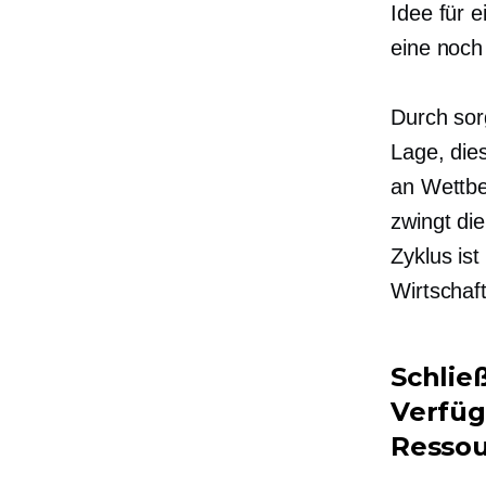
Idee für e
eine
noch 
Durch sor
Lage, die
an Wettbe
zwingt di
Zyklus is
Wirtschaf
Schlie
Verfüg
Resso