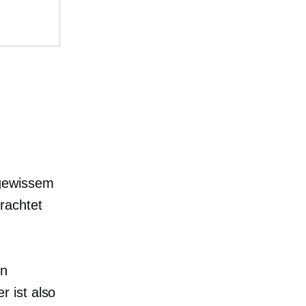
 gewissem
rachtet
en
 ist also