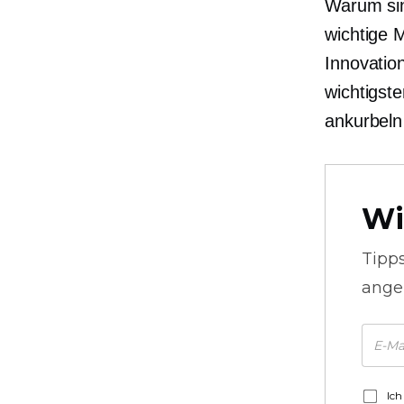
Warum sin
wichtige 
Innovatio
wichtigst
ankurbeln
Wi
Tipp
ange
Ich