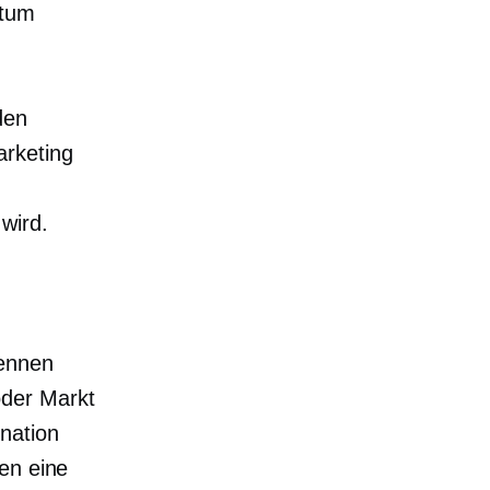
stum
den
rketing
wird.
kennen
oder Markt
nation
en eine