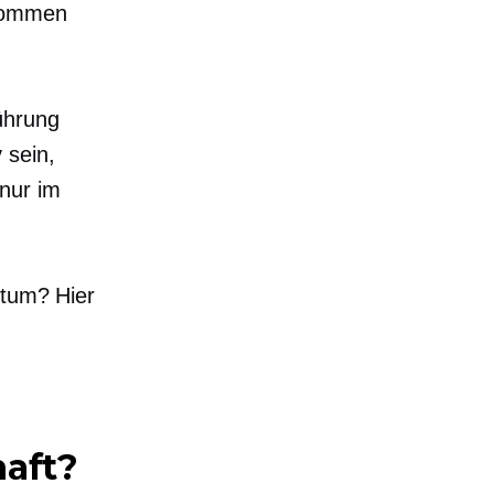
nkommen
ührung
 sein,
nur im
rtum? Hier
aft?