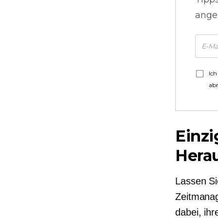
ange
Ich
ab
Einz
Hera
Lassen Si
Zeitmanag
dabei, ih