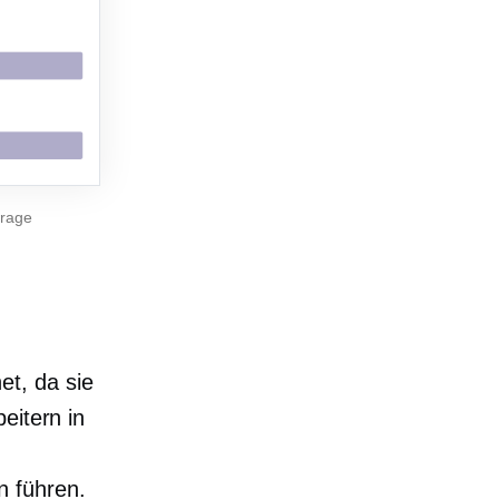
frage
t, da sie
eitern in
n führen.