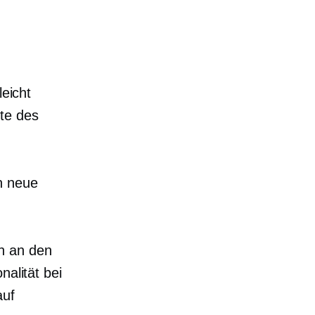
leicht
te des
n neue
h an den
nalität bei
auf