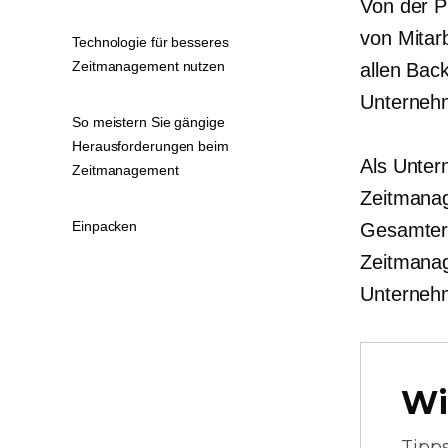
Von der P
von Mitar
Technologie für besseres
Zeitmanagement nutzen
allen
Bac
Unternehm
So meistern Sie gängige
Herausforderungen beim
Als Unter
Zeitmanagement
Zeitmanag
Einpacken
Gesamterfo
Zeitmanag
Unternehm
Wi
Tipp