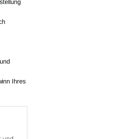
stellung
ch
 und
inn Ihres
r und