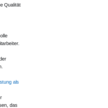
ie Qualität
olle
tarbeiter.
der
n.
stung als
r
sen, das