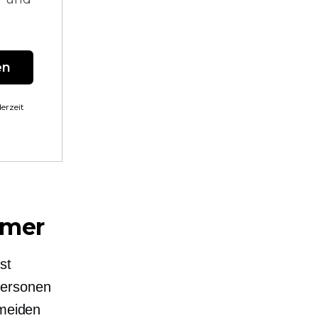
en
erzeit
hmer
st
personen
rmeiden