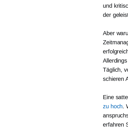
und kritis
der geleis
Aber waru
Zeitmanag
erfolgreic
Allerdings
Täglich, 
schieren 
Eine satt
zu hoch
. 
anspruchs
erfahren 