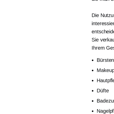
Die Nutzu
interessi
entscheid
Sie verkau
Ihrem Ges
Bürste
Makeu
Hautpfl
Düfte
Badezu
Nagelpf