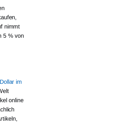
en
kaufen,
uf nimmt
ch 5 % von
Dollar im
Welt
kel online
chlich
tikeln,