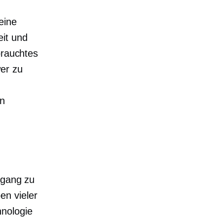
eine
eit und
brauchtes
er zu
en
ugang zu
en vieler
nologie