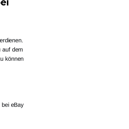
ei
verdienen.
u auf dem
au können
e bei eBay