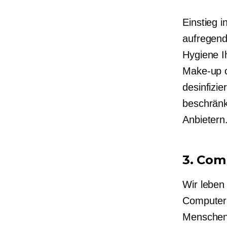
Einstieg i
aufregend
Hygiene I
Make-up o
desinfizie
beschrän
Anbietern
3. Com
Wir leben
Computern
Menschen 