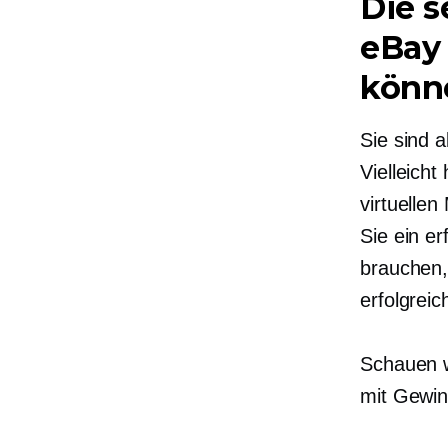
Die s
eBay
könn
Sie sind 
Vielleich
virtuelle
Sie ein e
brauchen,
erfolgreic
Schauen w
mit Gewin