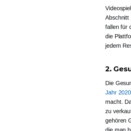
Videospie
Abschnitt
fallen fü
die Platt
jedem Res
2. Ges
Die Gesun
Jahr 202
macht. Das
zu verkauf
gehören G
die man b