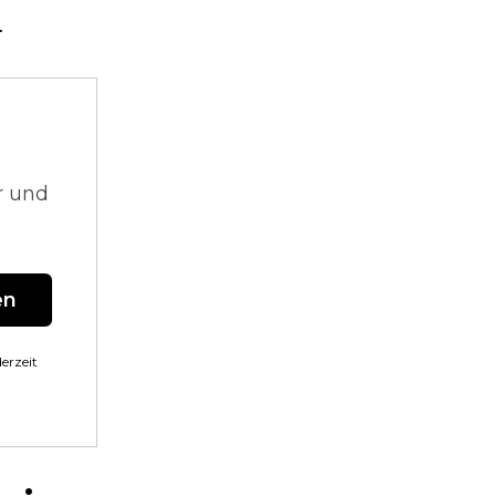
.
r und
en
erzeit