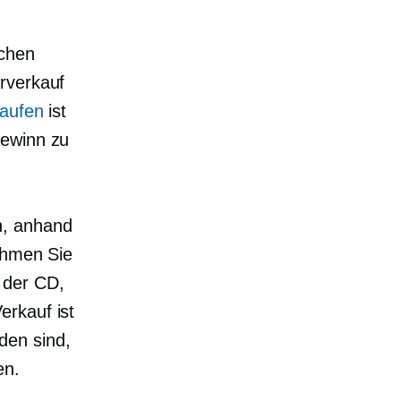
dchen
rverkauf
kaufen
ist
Gewinn zu
h, anhand
hmen Sie
 der CD,
erkauf ist
den sind,
en.