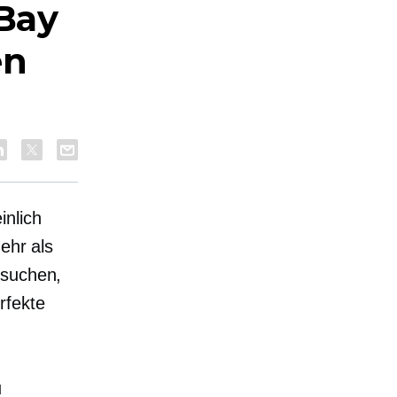
eBay
en
inlich
ehr als
 suchen,
rfekte
u