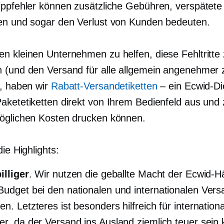
ippfehler können zusätzliche Gebühren, verspätete
en und sogar den Verlust von Kunden bedeuten.
n kleinen Unternehmen zu helfen, diese Fehltritte
 (und den Versand für alle allgemein angenehmer 
), haben wir
Rabatt-Versandetiketten
– ein Ecwid-Di
aketetiketten direkt von Ihrem Bedienfeld aus und
öglichen Kosten drucken können.
die Highlights:
illiger
. Wir nutzen die geballte Macht der Ecwid-H
Budget bei den nationalen und internationalen Ver
n. Letzteres ist besonders hilfreich für internation
er, da der Versand ins Ausland ziemlich teuer sein 