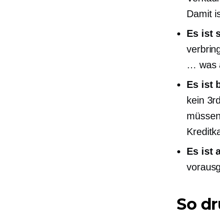
Damit is
Es ist 
verbrin
… was a
Es ist
kein
3r
müssen
Kreditk
Es ist 
vorausg
So dr