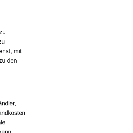
 zu
zu
enst, mit
 zu den
ändler,
sandkosten
ale
kann.