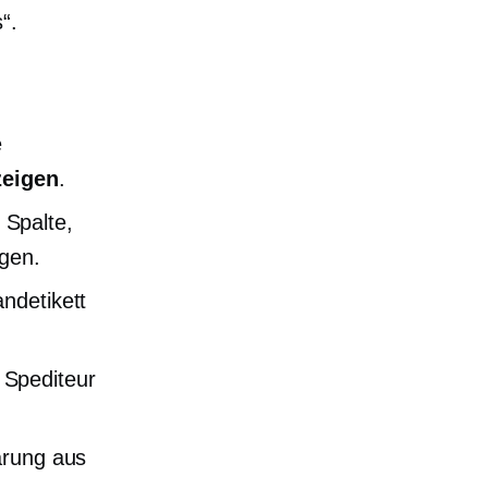
“.
e
zeigen
.
 Spalte,
ngen.
andetikett
 Spediteur
lärung aus