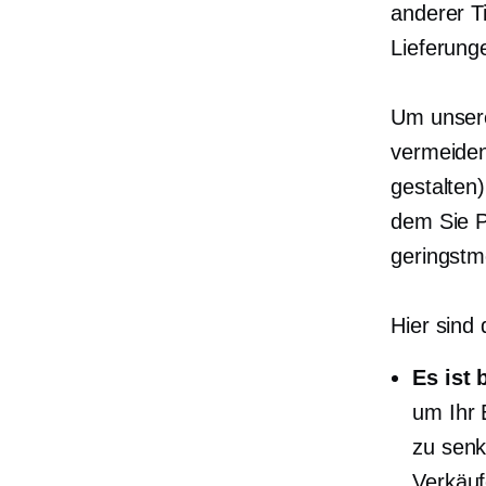
anderer T
Lieferung
Um unsere
vermeiden
gestalten
dem Sie P
geringstm
Hier sind 
Es ist b
um Ihr 
zu senke
Verkäuf