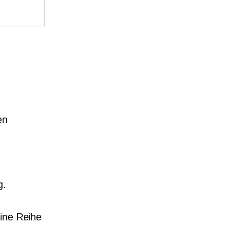
en
g.
eine Reihe