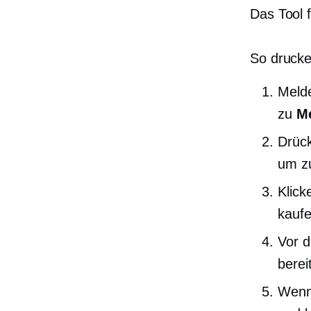
Das Tool f
So drucken
Melde
zu
Me
Drück
um zu
Klick
kaufe
Vor d
berei
Wenn 