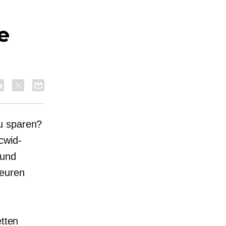
e
zu sparen?
cwid-
 und
teuren
etten