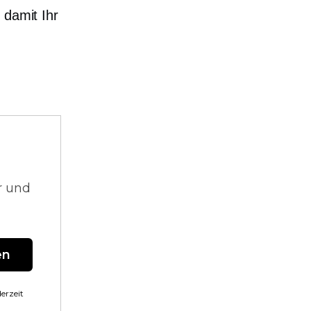
 damit Ihr
.
r und
en
erzeit