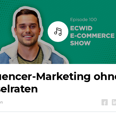
Zuhören
luencer-Marketing ohn
elraten
en