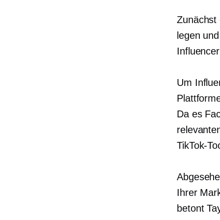
Zunächst 
legen und
Influence
Um Influen
Plattform
Da es Fac
relevante
TikTok-To
Abgesehen
Ihrer Mar
betont Tay