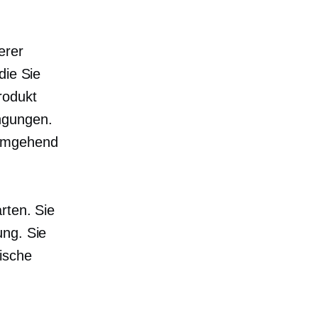
erer
die Sie
rodukt
ngungen.
 umgehend
rten. Sie
ung. Sie
ische