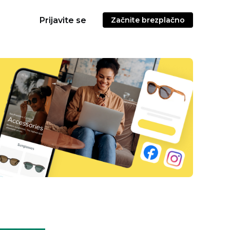
Prijavite se
Začnite brezplačno