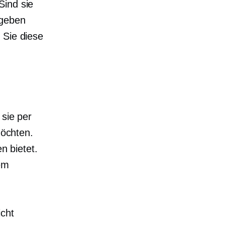
Sind sie
 geben
 Sie diese
 sie per
möchten.
n bietet.
em
icht