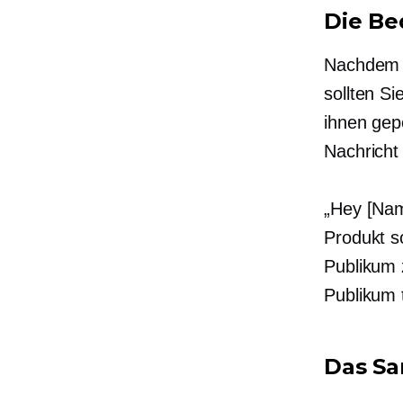
Die Be
Nachdem I
sollten Si
ihnen gepo
Nachricht
„Hey [Nam
Produkt so
Publikum 
Publikum 
Das S