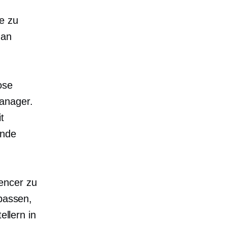
e zu
 an
ose
anager.
t
ende
encer zu
 passen,
ellern in