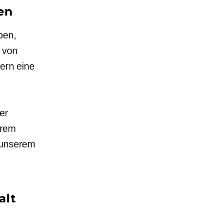
en
ben,
n von
cern eine
er
hrem
t unserem
alt