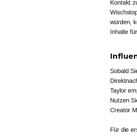
Kontakt z
Wischsto
würden, k
Inhalte f
Influe
Sobald Sie
Direktnach
Taylor emp
Nutzen Si
Creator M
Für die e