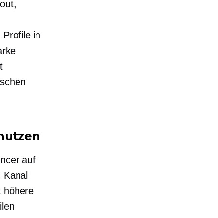
cout,
Profile in
arke
t
ischen
.
 nutzen
encer auf
n Kanal
t höhere
ilen