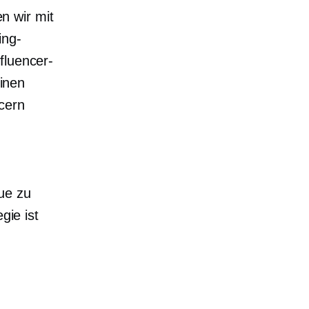
n wir mit
ing-
fluencer-
einen
ncern
ue zu
gie ist