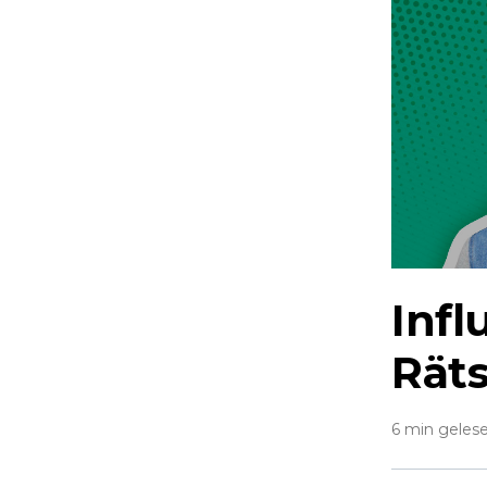
Inf
Räts
6 min geles