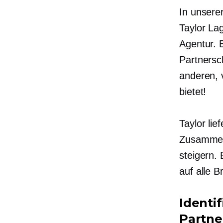
In unsere
Taylor La
Agentur. 
Partnersch
anderen, v
bietet!
Taylor lie
Zusammena
steigern. 
auf alle 
Identi
Partne