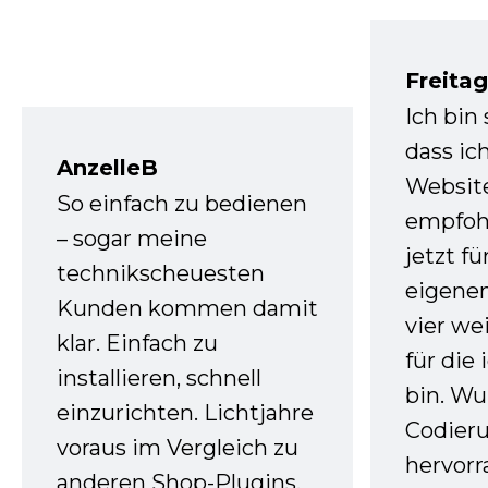
Freita
Ich bin
dass ic
AnzelleB
Websit
So einfach zu bedienen
empfoh
– sogar meine
jetzt f
technikscheuesten
eigenen
Kunden kommen damit
vier we
klar. Einfach zu
für die
installieren, schnell
bin. W
einzurichten. Lichtjahre
Codieru
voraus im Vergleich zu
hervor
anderen Shop-Plugins.