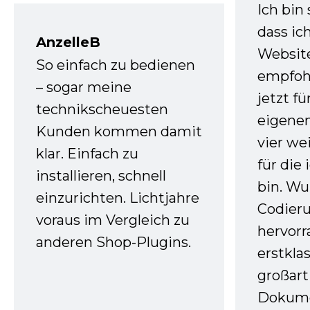
Ich bin
dass ic
AnzelleB
Websit
So einfach zu bedienen
empfoh
– sogar meine
jetzt f
technikscheuesten
eigenen
Kunden kommen damit
vier we
klar. Einfach zu
für die
installieren, schnell
bin. W
einzurichten. Lichtjahre
Codieru
voraus im Vergleich zu
hervor
anderen Shop-Plugins.
erstkla
großart
Dokume