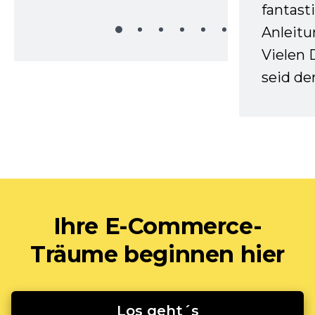
fantast
Anleitu
Vielen 
seid d
Ihre E-Commerce-
Träume beginnen hier
Los geht´s