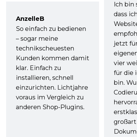
Ich bin
dass ic
AnzelleB
Websit
So einfach zu bedienen
empfoh
– sogar meine
jetzt f
technikscheuesten
eigenen
Kunden kommen damit
vier we
klar. Einfach zu
für die
installieren, schnell
bin. W
einzurichten. Lichtjahre
Codieru
voraus im Vergleich zu
hervor
anderen Shop-Plugins.
erstkla
großart
Dokume