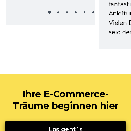
fantast
Anleitu
Vielen 
seid d
Ihre E-Commerce-
Träume beginnen hier
Los geht´s