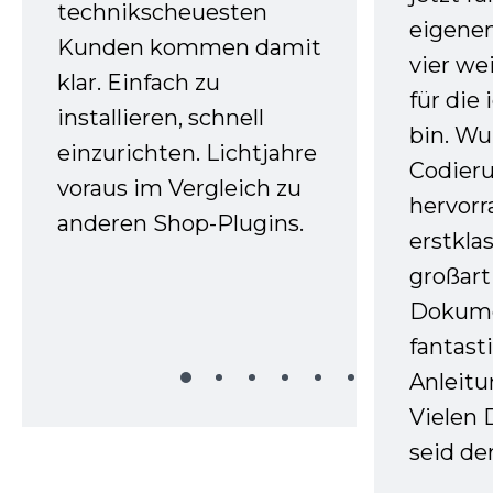
technikscheuesten
eigenen
Kunden kommen damit
vier we
klar. Einfach zu
für die
installieren, schnell
bin. W
einzurichten. Lichtjahre
Codieru
voraus im Vergleich zu
hervor
anderen Shop-Plugins.
erstkla
großart
Dokume
fantast
Anleitu
Vielen 
seid d