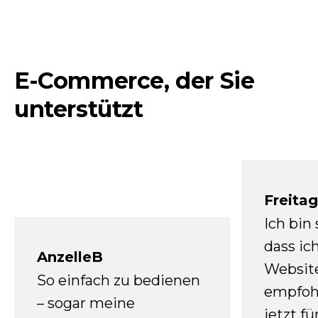
E-Commerce, der Sie
unterstützt
Freita
Ich bin
dass ic
AnzelleB
Websit
So einfach zu bedienen
empfoh
– sogar meine
jetzt f