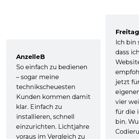
Freita
Ich bin
dass ic
AnzelleB
Websit
So einfach zu bedienen
empfoh
– sogar meine
jetzt f
technikscheuesten
eigenen
Kunden kommen damit
vier we
klar. Einfach zu
für die
installieren, schnell
bin. W
einzurichten. Lichtjahre
Codieru
voraus im Vergleich zu