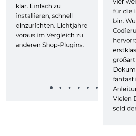
vier we
klar. Einfach zu
für die
installieren, schnell
bin. W
einzurichten. Lichtjahre
Codieru
voraus im Vergleich zu
hervor
anderen Shop-Plugins.
erstkla
großart
Dokume
fantast
Anleitu
Vielen 
seid d