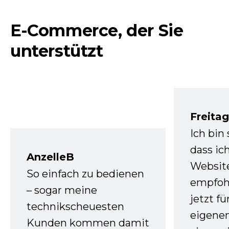
E-Commerce, der Sie
unterstützt
Freita
Ich bin
dass ic
AnzelleB
Websit
So einfach zu bedienen
empfoh
– sogar meine
jetzt f
technikscheuesten
eigenen
Kunden kommen damit