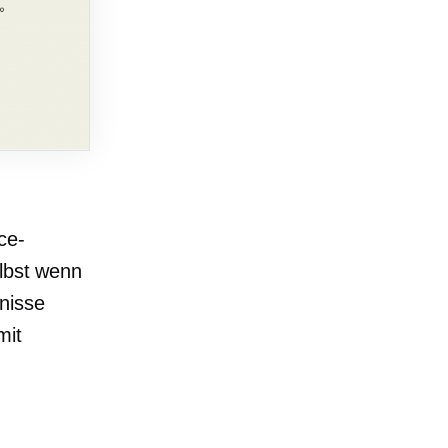
ce-
elbst wenn
nisse
mit