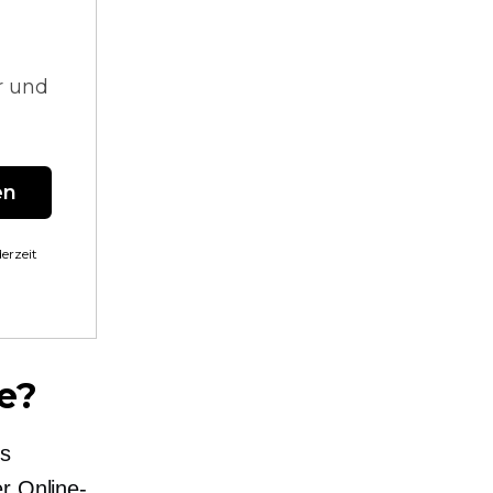
r und
en
erzeit
e?
ls
r Online-