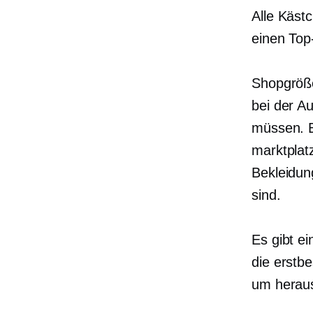
Alle Käst
einen
Top
Shopgröße
bei der A
müssen. E
marktplat
Bekleidun
sind.
Es gibt e
die erstb
um heraus