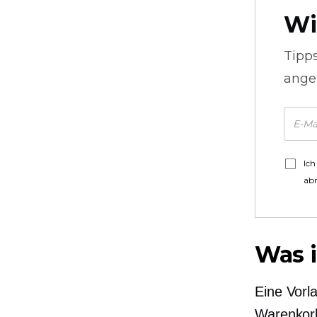
Wi
Tipp
ange
Ich
ab
Was 
Eine Vorl
Warenkorb