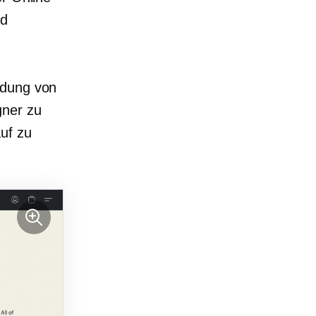
nd
ndung von
gner zu
uf zu