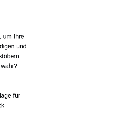
, um Ihre
digen und
stöbern
t wahr?
!
age für
ck