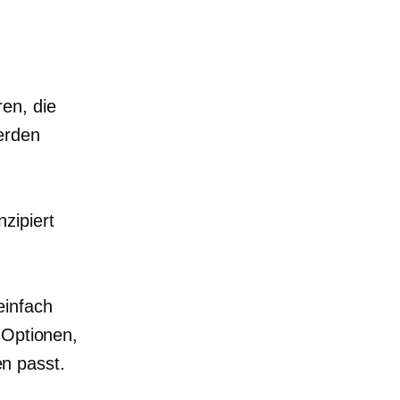
en, die
erden
zipiert
einfach
 Optionen,
n passt.