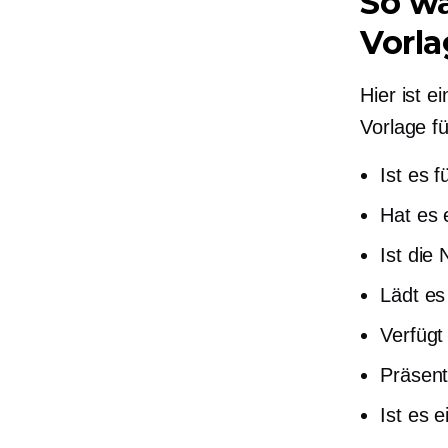
So w
Vorla
Hier ist 
Vorlage f
Ist es f
Hat es 
Ist die
Lädt es
Verfügt
Präsent
Ist es 