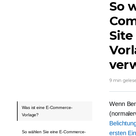
So w
Com
Site
Vorl
ver
9 min geles
Wenn Benu
Was ist eine E-Commerce-
(normaler
Vorlage?
Belichtun
So wählen Sie eine E-Commerce-
ersten Ei