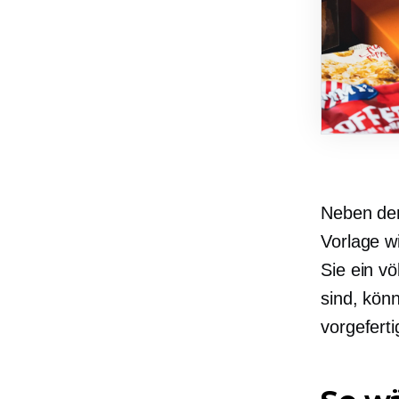
Neben d
Vorlage w
Sie ein v
sind, kön
vorgeferti