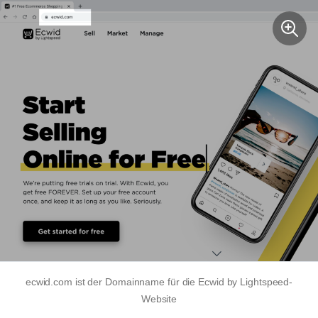
ecwid.com ist der Domainname für die Ecwid by Lightspeed-
Website