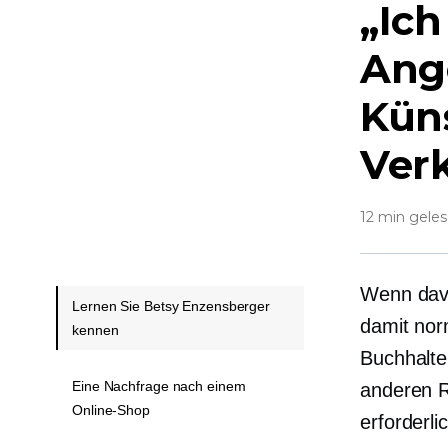
„Ich
Ange
Küns
Ver
12 min gele
Wenn davo
Lernen Sie Betsy Enzensberger
damit nor
kennen
Buchhalte
Eine Nachfrage nach einem
anderen R
Online-Shop
erforderli