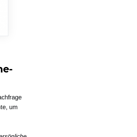
ne-
Nachfrage
hte, um
ersönliche