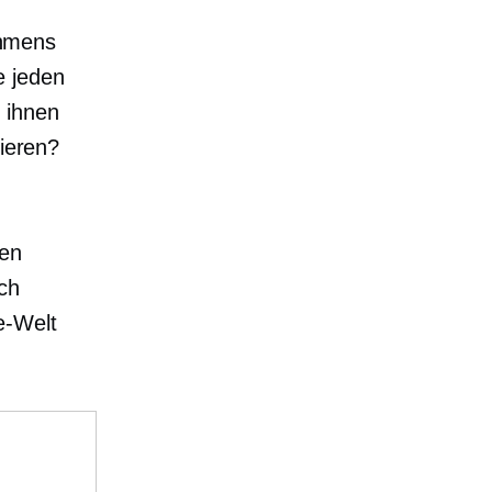
ehmens
e jeden
 ihnen
lieren?
hen
ch
e-Welt