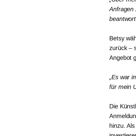
Anfragen 
beantwort
Betsy wäh
zurück – 
Angebot g
„Es war i
für mein 
Die Künstl
Anmeldung
hinzu. Al
investiere