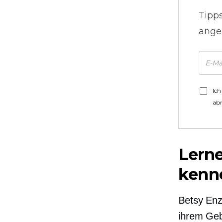
Tipp
ange
Ich
ab
Lerne
kenn
Betsy Enz
ihrem Geb