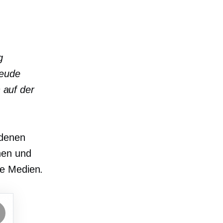
g
reude
n auf der
edenen
hen und
le Medien.