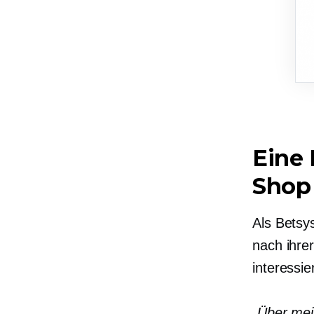
Eine 
Shop
Als Betsys
nach ihre
interessi
„Über mei