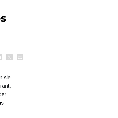
es
n sie
rant,
der
ns