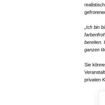
realistisc
gefrorene
„Ich bin b
farbenfro
bereiten. 
ganzen We
Sie könne
Veransta
privaten 