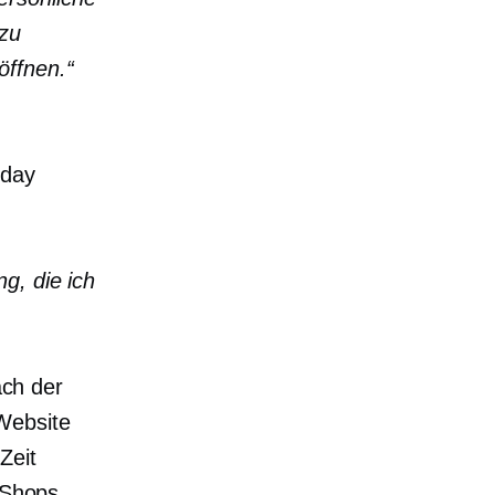
 zu
öffnen.“
iday
g, die ich
ach der
Website
Zeit
e-Shops