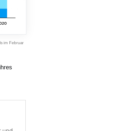
ls im Februar
ihres
r und