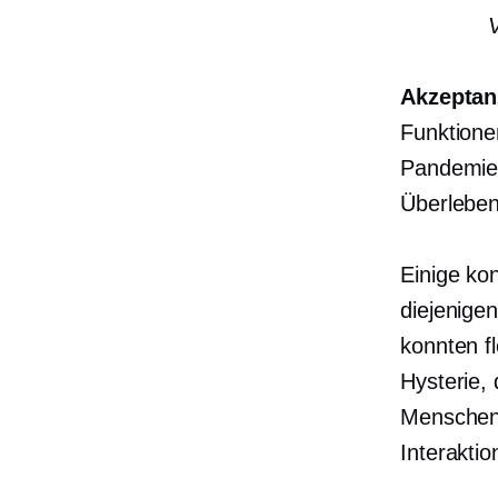
V
Akzeptan
Funktione
Pandemie 
Überleben
Einige ko
diejenige
konnten f
Hysterie, 
Menschen n
Interaktio