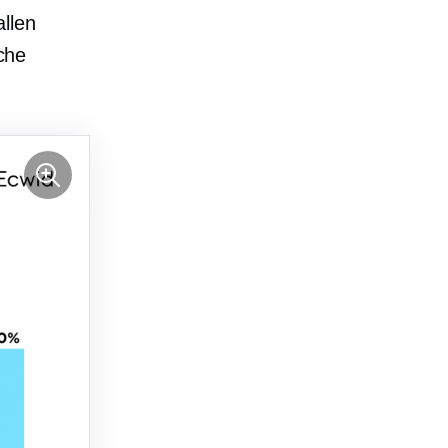
llen
che