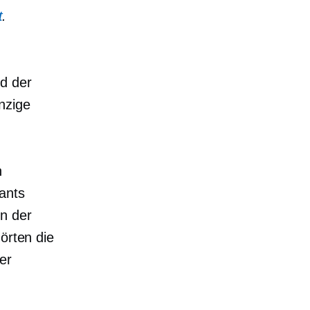
t
.
d der
nzige
h
ants
in der
örten die
er