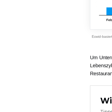
Ecwid-basier
Um Untern
Lebenszyk
Restauran
Wi
Tipp