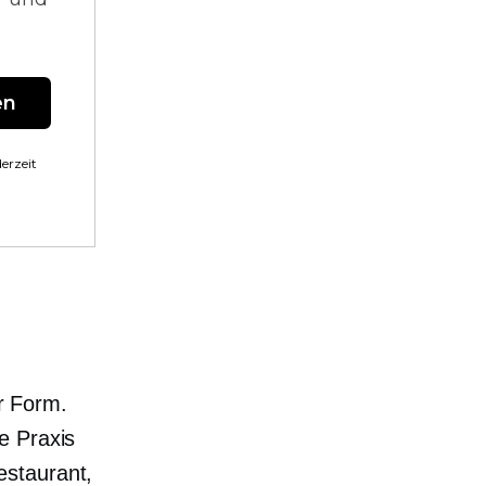
en
erzeit
er Form.
e Praxis
estaurant,