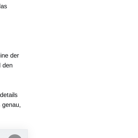
das
ine der
d den
details
ß genau,