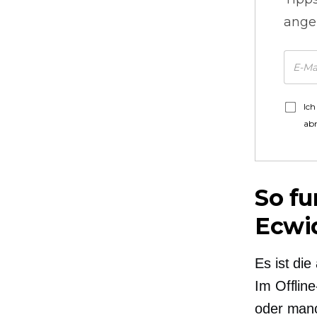
ange
Ich
ab
So fu
Ecwi
Es ist die
Im Offlin
oder manc