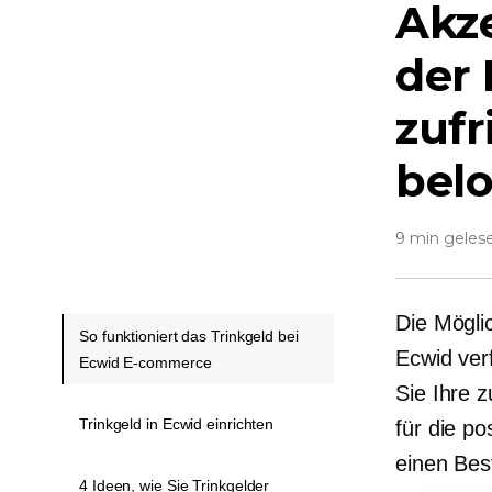
Akze
der 
zuf
bel
9 min geles
Die Möglic
So funktioniert das Trinkgeld bei
Ecwid ve
Ecwid E-commerce
Sie Ihre 
Trinkgeld in Ecwid einrichten
für die p
einen Bes
4 Ideen, wie Sie Trinkgelder