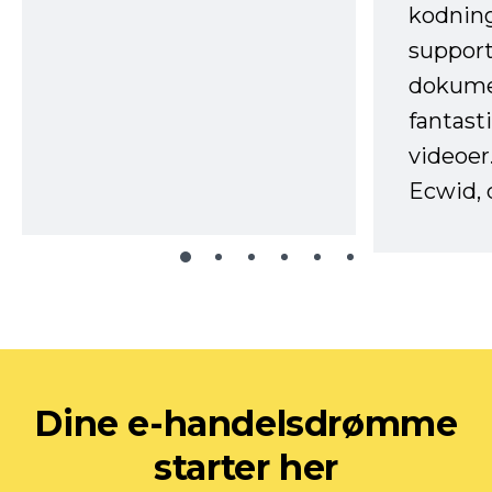
kodnin
support
dokume
fantast
videoer
Ecwid, 
Dine e-handelsdrømme
starter her