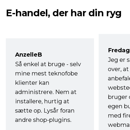
E-handel, der har din ryg
Fredag 
AnzelleB
Jeg er 
Så enkel at bruge - selv
over, at
mine mest teknofobe
anbefal
klienter kan
websted
administrere. Nem at
bruger 
installere, hurtig at
egen b
sætte op. Lysår foran
med fir
andre shop-plugins.
webmas