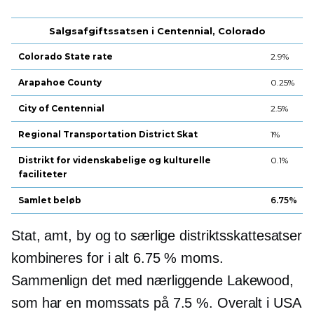
Salgsafgiftssatsen i Centennial, Colorado
Colorado State rate
2.9%
Arapahoe County
0.25%
City of Centennial
2.5%
Regional Transportation District Skat
1%
Distrikt for videnskabelige og kulturelle
0.1%
faciliteter
Samlet beløb
6.75%
Stat, amt, by og to særlige distriktsskattesatser
kombineres for i alt 6.75 % moms.
Sammenlign det med nærliggende Lakewood,
som har en momssats på 7.5 %. Overalt i USA