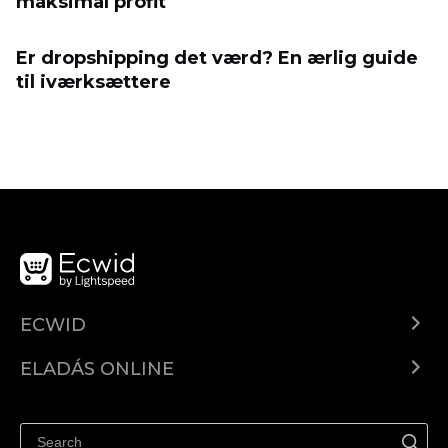
maksimal profit
Er dropshipping det værd? En ærlig guide
til iværksættere
ECWID
Ecwid.com
ELADÁS ONLINE
Árkalkuláció
Eladni mindenhol
Súgó
Eladás a Facebookon