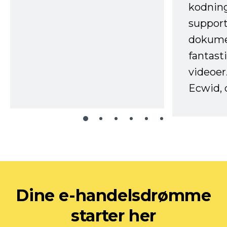
kodnin
support
dokume
fantast
videoer
Ecwid, 
Dine e-handelsdrømme
starter her