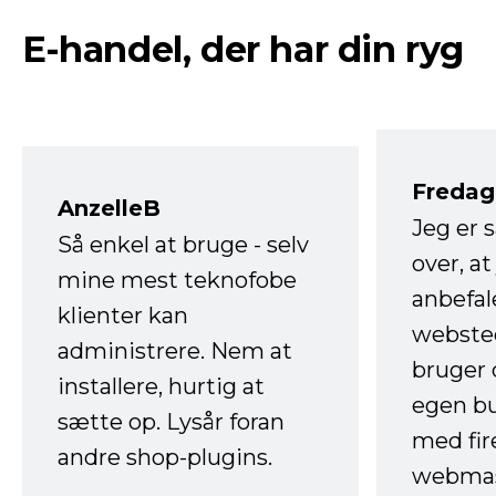
E-handel, der har din ryg
Fredag 
AnzelleB
Jeg er 
Så enkel at bruge - selv
over, at
mine mest teknofobe
anbefal
klienter kan
websted
administrere. Nem at
bruger 
installere, hurtig at
egen b
sætte op. Lysår foran
med fir
andre shop-plugins.
webmas