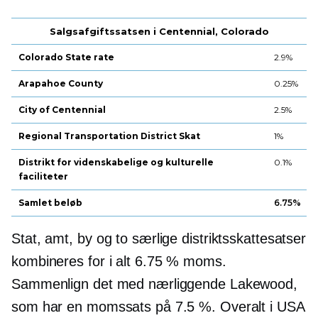
Salgsafgiftssatsen i Centennial, Colorado
Colorado State rate
2.9%
Arapahoe County
0.25%
City of Centennial
2.5%
Regional Transportation District Skat
1%
Distrikt for videnskabelige og kulturelle
0.1%
faciliteter
Samlet beløb
6.75%
Stat, amt, by og to særlige distriktsskattesatser
kombineres for i alt 6.75 % moms.
Sammenlign det med nærliggende Lakewood,
som har en momssats på 7.5 %. Overalt i USA