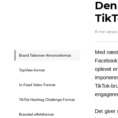
Den 
Tik
8 min læses
Med næste
Brand Takeover Annonceformat
Facebook 
oplevet 
TopView-format
imponeren
In-Feed Video Format
TikTok-br
engagere
TikTok Hashtag Challenge Format
Det giver
Branded effektformat