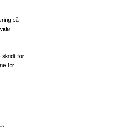
ering på
dvide
skridt for
ne for
og