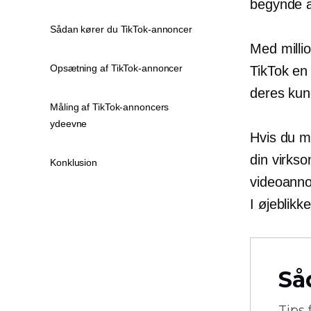
begynde a
Sådan kører du TikTok-annoncer
Med milli
Opsætning af TikTok-annoncer
TikTok en 
deres kun
Måling af TikTok-annoncers
ydeevne
Hvis du me
din virks
Konklusion
videoanno
I øjeblikk
Så
Tips 