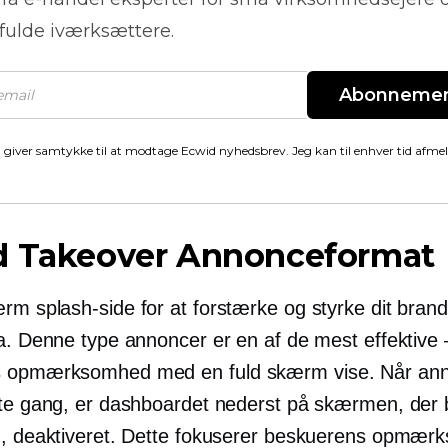
fulde iværksættere.
Abonneme
 giver samtykke til at modtage Ecwid nyhedsbrev. Jeg kan til enhver tid afme
d Takeover Annonceformat
kærm
splash-side for at forstærke og styrke dit bra
a. Denne type annoncer er en af ​​de mest effektive
s opmærksomhed med en
fuld skærm
vise. Når an
ste gang, er dashboardet nederst på skærmen, der b
n, deaktiveret. Dette fokuserer beskuerens opmær