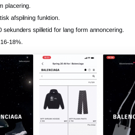
 placering.
isk afspilning
funktion.
0 sekunders spilletid for
lang form
annoncering.
r
16-18%.