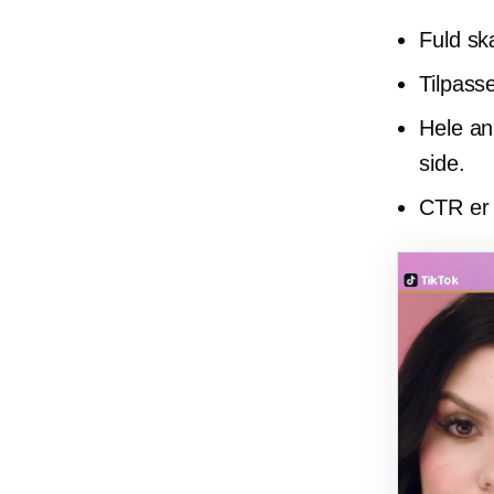
Fuld s
Tilpass
Hele ann
side.
CTR er 