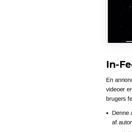
In-F
En annonc
videoer er
brugers fe
Denne a
af
autom