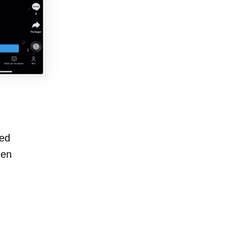
eed
 en