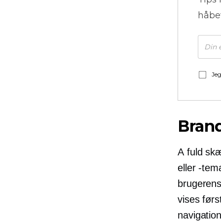
håbe
Jeg
Bran
A
fuld s
eller -tem
brugeren
vises før
navigatio