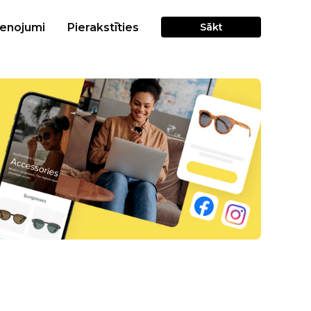
cenojumi
Pierakstīties
Sākt