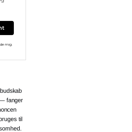
nt
lde mig.
ndbudskab
 — fanger
noncen
ruges til
ksomhed.