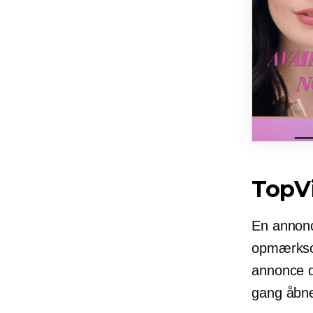
TopV
En annonc
opmærksom
annonce du
gang åbner