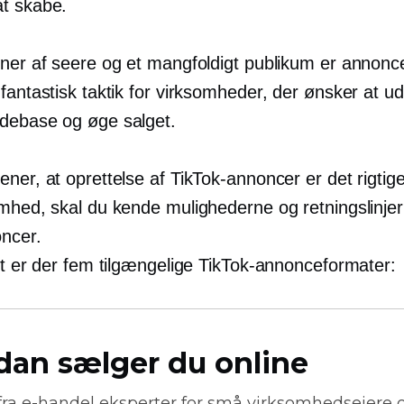
t skabe.
oner af seere og et mangfoldigt publikum er annonc
fantastisk taktik for virksomheder, der ønsker at u
debase og øge salget.
ner, at oprettelse af TikTok-annoncer er det rigtige 
omhed, skal du kende mulighederne og retningslinjer
ncer.
et er der fem tilgængelige TikTok-annonceformater:
dan sælger du online
fra
e-handel
eksperter for små virksomhedsejere 