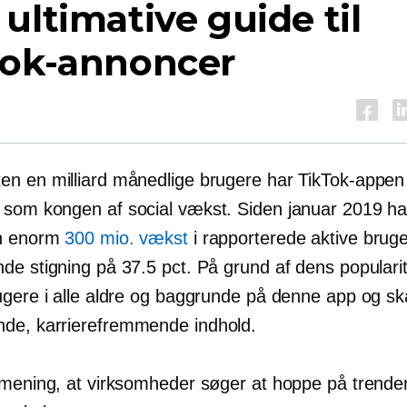
ultimative guide til
Tok-annoncer
n en milliard månedlige brugere har TikTok-appen 
som kongen af ​​social vækst. Siden januar 2019 ha
en enorm
300 mio. vækst
i rapporterede aktive brug
de stigning på 37.5 pct. På grund af dens populari
ugere i alle aldre og baggrunde på denne app og s
nde,
karrierefremmende
indhold.
 mening, at virksomheder søger at hoppe på trend