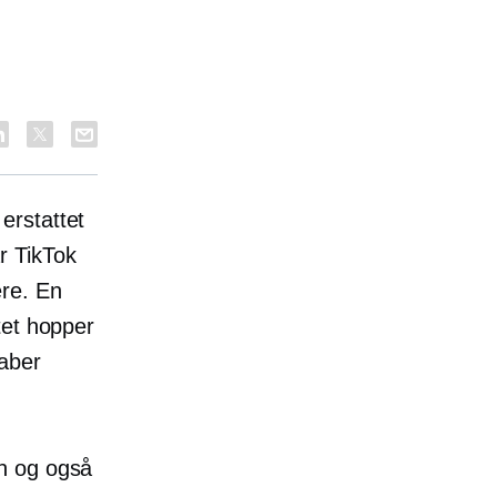
erstattet
r TikTok
ere. En
tet hopper
kaber
en og også