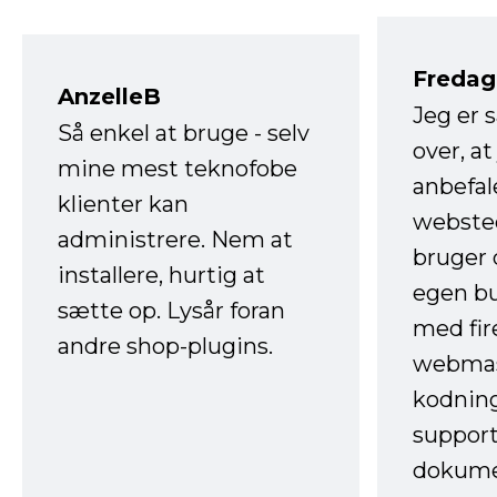
Fredag 
AnzelleB
Jeg er 
Så enkel at bruge - selv
over, at
mine mest teknofobe
anbefal
klienter kan
websted
administrere. Nem at
bruger 
installere, hurtig at
egen b
sætte op. Lysår foran
med fir
andre shop-plugins.
webmas
kodnin
support
dokume