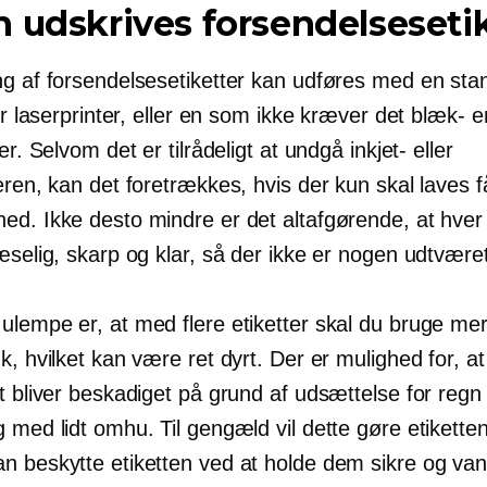
 udskrives forsendelseseti
ng af forsendelsesetiketter kan udføres med en sta
ler laserprinter, eller en som ikke kræver det
blæk-
en
ter. Selvom det er tilrådeligt at undgå inkjet- eller
eren, kan det foretrækkes, hvis der kun skal laves få
ed. Ikke desto mindre er det altafgørende, at hver 
æselig, skarp og klar, så der ikke er nogen udtvære
ulempe er, at med flere etiketter skal du bruge me
k, hvilket kan være ret dyrt. Der er mulighed for, at
t bliver beskadiget på grund af udsættelse for regn 
 med lidt omhu. Til gengæld vil dette gøre etiketten
n beskytte etiketten ved at holde dem sikre og van