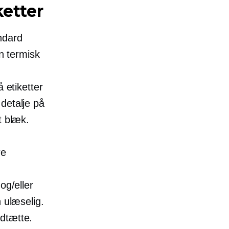
ketter
ndard
 termisk
 etiketter
detalje på
t blæk.
re
og/eller
 ulæselig.
dtætte.