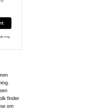
nt
lde mig.
 men
ning.
lsen
olk finder
else om