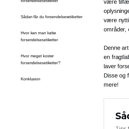
forsendelsesetiketter
være tilfæ
oplysninge
Sådan får du forsendelsesetiketter
være nytti
områder, 
Hvor kan man købe
forsendelsesetiketter
Denne arti
Hvor meget koster
en fragtl
forsendelsesetiketter?
laver fors
Disse og f
Konklusion
mere!
Så
Tips 