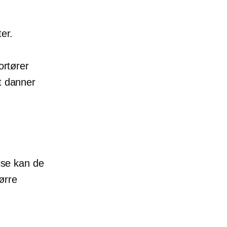
er.
ortører
t danner
else kan de
ørre