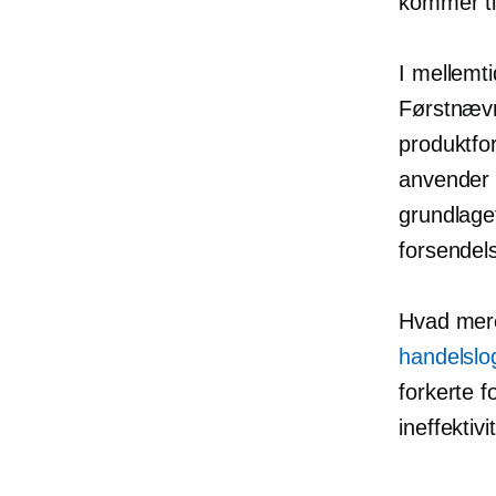
kommer til
I mellemti
Førstnævn
produktfor
anvender f
grundlaget
forsendels
Hvad mer
handelslog
forkerte f
ineffektiv