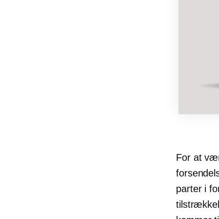
For at vær
forsendel
parter i 
tilstrækk