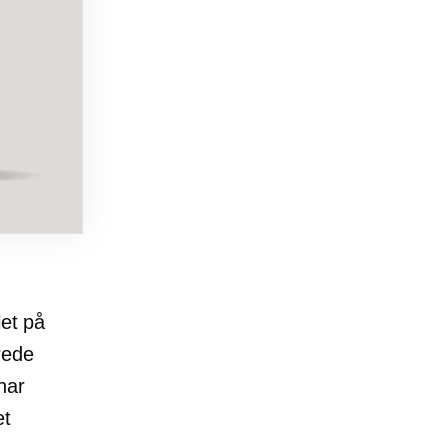
let på
rede
har
et