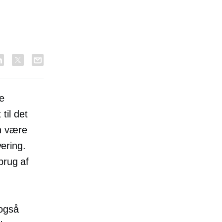
e
til det
n være
vering.
brug af
 også