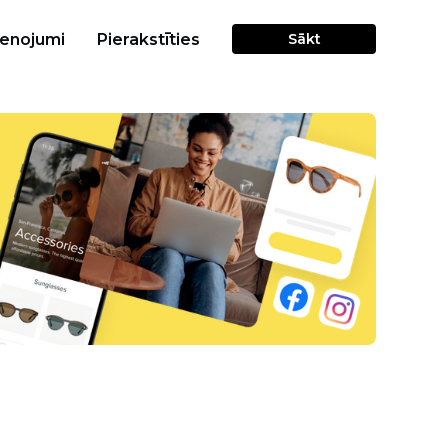
cenojumi
Pierakstīties
Sākt