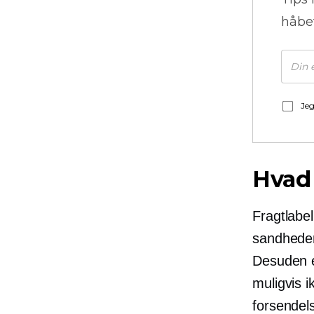
håbe
Jeg
Hvad 
Fragtlabe
sandheden
Desuden e
muligvis i
forsendel