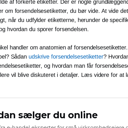
lde af forkerte etiketter. Der er nogle grundlæggen
r om forsendelsesetiketter, du bør vide. At vide dett
gt, når du udfylder etiketterne, herunder de specifi
og hvordan du sporer forsendelsen.
kel handler om anatomien af ​​forsendelsesetiketter
abel? Sådan
udskrive forsendelsesetiketter
? Hvorda
endelsesetiketter, og hvordan man får forsendelsese
lere vil blive diskuteret i detaljer. Læs videre for at 
dan sælger du online
fra
e-handel
eksperter for små virksomhedsejere 