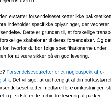
 ejerens dørtrin.
den erstatter forsendelsesetiketter ikke pakkeetikett
te indeholder specifikke oplysninger, der vedrører
sendelse. Dette er grunden til, at forskellige transp
orskellige skabeloner til deres forsendelser. Og de
 for, hvorfor du bør følge specifikationerne under
en for at være sikker på en god levering.
e?
Forsendelsesetiketter er et nøgleaspekt af e-
istik
. Det vil sige, at uafhængigt af din butiksstørr
orsendelsesetiketter medføre flere omkostninger, st
itet og i sidste ende forhindre levering af pakker.