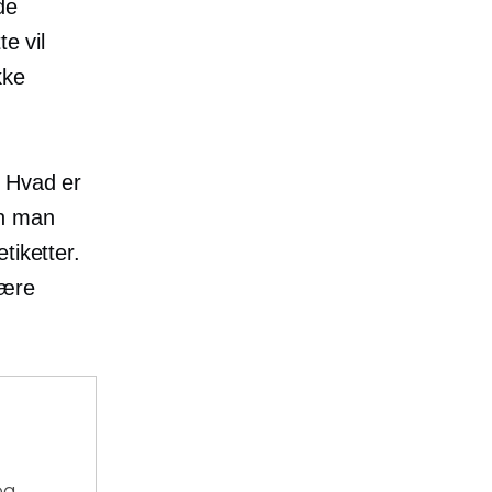
de
e vil
kke
. Hvad er
n man
tiketter.
lære
og