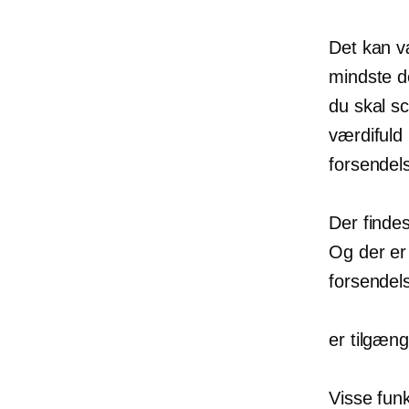
Det kan v
mindste d
du skal s
værdifuld 
forsendels
Der finde
Og der er
forsendels
er tilgæn
Visse funk