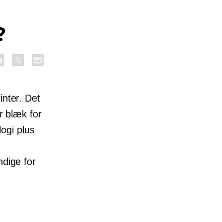
?
inter. Det
r blæk for
ogi plus
ndige for