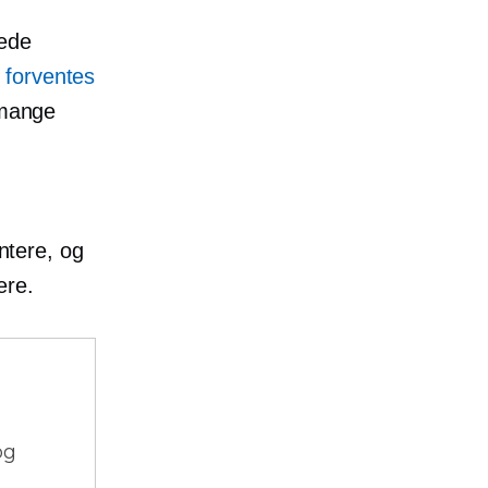
rede
forventes
 mange
e
intere, og
ere.
og