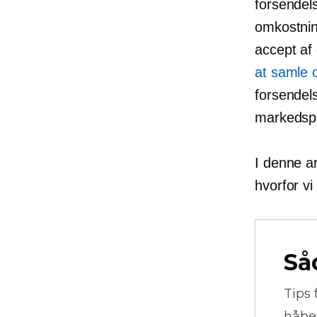
forsendel
omkostnin
accept af
at samle o
forsendel
markedspl
I denne ar
hvorfor v
Så
Tips 
håbe