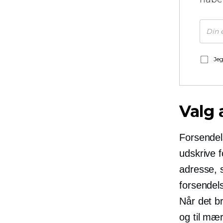
Jeg
Valg 
Forsendels
udskrive f
adresse, 
forsendels
Når det br
og til mær