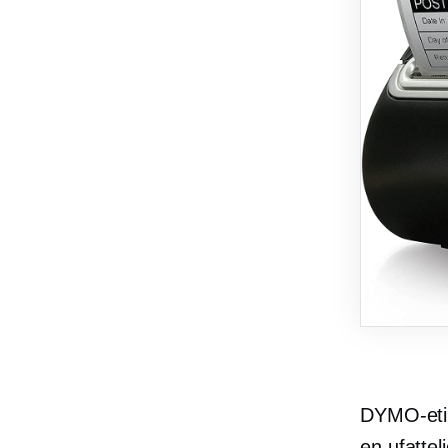
DYMO-etik
en ufattel