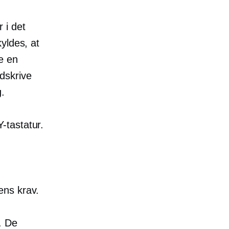
 i det
yldes, at
e en
udskrive
g.
-tastatur.
ens krav.
. De