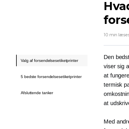
Hva
fors
10 min læse
Den bedste
Valg af forsendelsesetiketprinter
viser sig 
at funger
5 bedste forsendelsesetiketprinter
termisk p
Afsluttende tanker
omkostning
at udskri
Med andre 