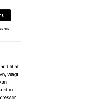
nt
lde mig.
and til at
avn, vægt,
 kan
kontoret.
adresser