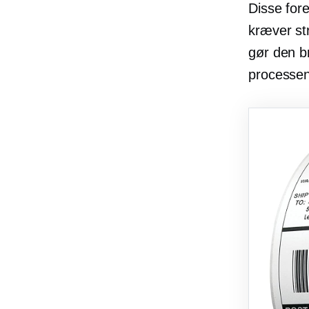
Disse fore
kræver str
gør den br
processen