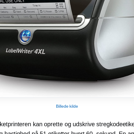
Billede kilde
etprinteren kan oprette og udskrive stregkodeetik
ig hastighed på 51 etiketter hvert 60. sekund. En a