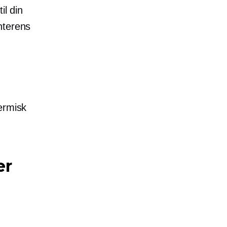
il din
nterens
ermisk
er