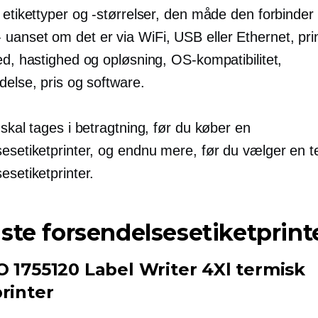
 etikettyper og -størrelser, den måde den forbinder t
-
uanset om det er via WiFi, USB eller Ethernet, pri
ed, hastighed og opløsning, OS-kompatibilitet,
delse, pris og software.
 skal tages i betragtning, før du køber en
sesetiketprinter, og endnu mere, før du vælger en t
esetiketprinter.
ste forsendelsesetiketprint
O 1755120 Label Writer 4Xl termisk
rinter