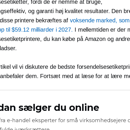
sesetiketter, fordi de er nemme at bruge,
gseffektiv,
og garanti
høj kvalitet
resultater. Den b
 disse printere bekræftes af
voksende marked, som 
p til $59.12 milliarder i 2027.
I mellemtiden er der
sesetiketprintere, du kan købe på Amazon og andr
adser.
tikel vil vi diskutere de bedste forsendelsesetiketpr
i anbefaler dem. Fortsæt med at læse for at lære m
dan sælger du online
fra
e-handel
eksperter for små virksomhedsejere 
fulde iværksættere.