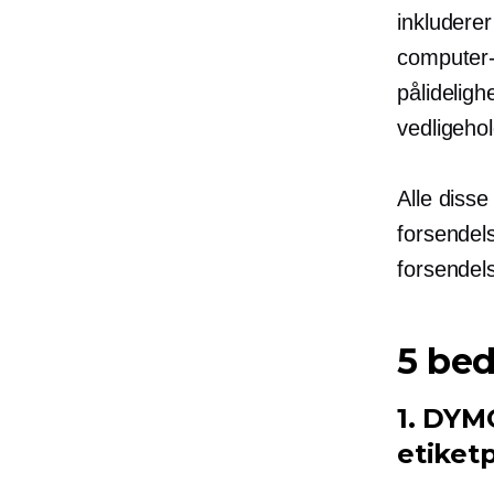
inkluderer
computer
pålideligh
vedligehol
Alle disse
forsendel
forsendels
5 bed
1. DYM
etiketp