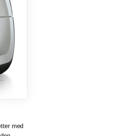
etter med
nden