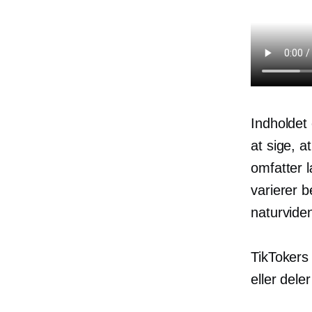
Indholdet
at sige, a
omfatter
varierer b
naturvide
TikTokers 
eller dele