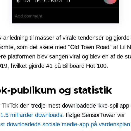
 anledning til masser af virale tendenser og gjorde 
ømte, som det skete med "Old Town Road" af Lil N
e platformen blev sangen viral og blev en af ​​de st
19, hvilket gjorde #1 på Billboard Hot 100.
k-publikum og statistik
r TikTok den tredje mest downloadede
ikke-spil
app 
 1.5 milliarder downloads
. Ifølge SensorTower var
st downloadede sociale medie-app på verdensplan