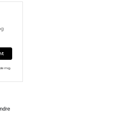
og
nt
lde mig.
andre