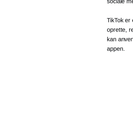
sociale m
TikTok er
oprette, r
kan anvend
appen.