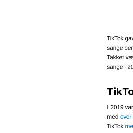
TikTok gav
sange ber
Takket vær
sange i 20
TikTo
I 2019 va
med
over
TikTok
me