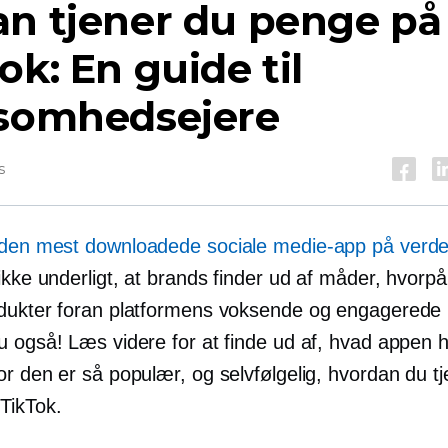
an tjener du penge på
ok: En guide til
ksomhedsejere
s
den mest downloadede sociale medie-app på verd
ikke underligt, at brands finder ud af måder, hvorp
dukter foran platformens voksende og engagerede 
u også! Læs videre for at finde ud af, hvad appen 
r den er så populær, og selvfølgelig, hvordan du tj
TikTok.