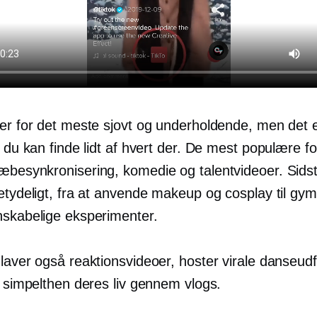
 er for det meste sjovt og underholdende, men det e
t du kan finde lidt af hvert der. De mest populære f
læbesynkronisering,
komedie og talentvideoer. Sid
etydeligt, fra at anvende makeup og cosplay til gym
nskabelige eksperimenter.
laver også reaktionsvideoer, hoster virale danseudf
r simpelthen deres liv gennem vlogs.