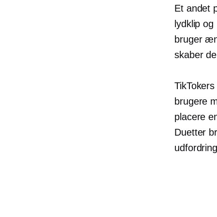
Et andet 
lydklip og
bruger æn
skaber de
TikTokers
brugere m
placere en
Duetter br
udfordring