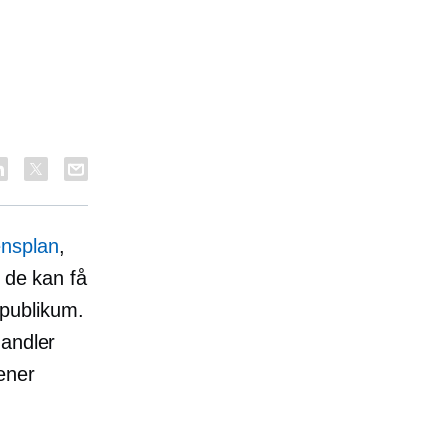
ensplan
,
å de kan få
publikum.
handler
ener