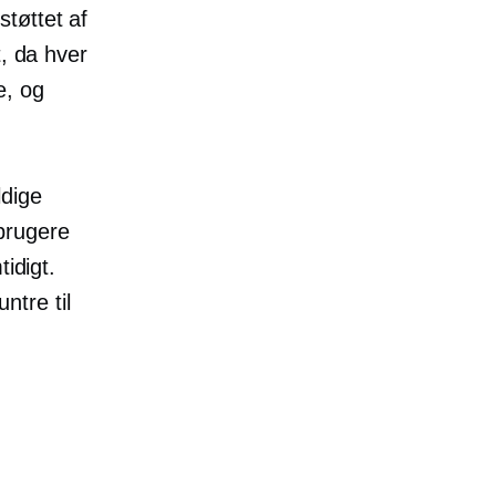
tøttet af
t, da hver
e, og
ldige
brugere
tidigt.
ntre til