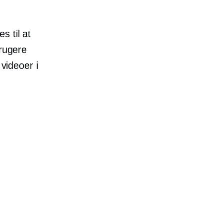
s til at
Brugere
 videoer i