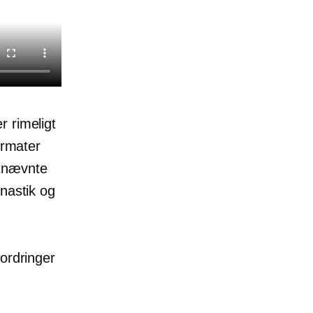
r rimeligt
ormater
stnævnte
nastik og
ordringer