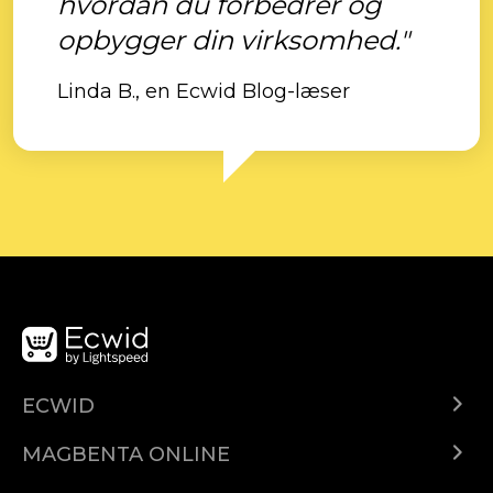
hvordan du forbedrer og
opbygger din virksomhed."
Linda B., en Ecwid Blog-læser
ECWID
Ecwid.com
MAGBENTA ONLINE
Help center
Ibenta kahit saan