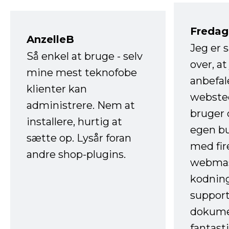
Fredag 
AnzelleB
Jeg er 
Så enkel at bruge - selv
over, at
mine mest teknofobe
anbefal
klienter kan
websted
administrere. Nem at
bruger 
installere, hurtig at
egen b
sætte op. Lysår foran
med fir
andre shop-plugins.
webmas
kodnin
support
dokume
fantast