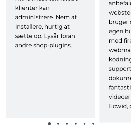
anbefal
klienter kan
websted
administrere. Nem at
bruger 
installere, hurtig at
egen b
sætte op. Lysår foran
med fir
andre shop-plugins.
webmas
kodnin
support
dokume
fantast
videoer
Ecwid, 