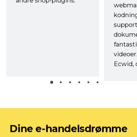
andre shop-plugins.
webmas
kodnin
support
dokume
fantast
videoer
Ecwid, 
Dine e-handelsdrømme