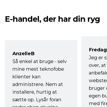
E-handel, der har din ryg
Fredag 
AnzelleB
Jeg er 
Så enkel at bruge - selv
over, at
mine mest teknofobe
anbefal
klienter kan
websted
administrere. Nem at
bruger 
installere, hurtig at
egen b
sætte op. Lysår foran
med fir