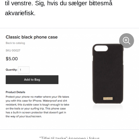
til venstre. Sig, hvis du sælger bittesmå
akvariefisk.
"Tilføj til taske"-knappen i fokus