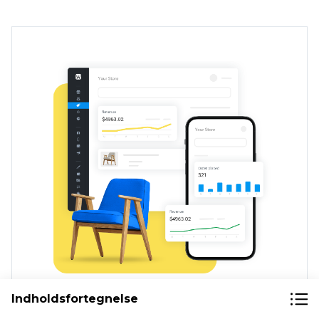
Indholdsfortegnelse
Ecwid har alt hvad du behøver for at